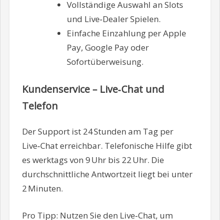
Vollständige Auswahl an Slots
und Live‑Dealer Spielen.
Einfache Einzahlung per Apple
Pay, Google Pay oder
Sofortüberweisung.
Kundenservice – Live‑Chat und
Telefon
Der Support ist 24 Stunden am Tag per
Live‑Chat erreichbar. Telefonische Hilfe gibt
es werktags von 9 Uhr bis 22 Uhr. Die
durchschnittliche Antwortzeit liegt bei unter
2 Minuten.
Pro Tipp: Nutzen Sie den Live‑Chat, um