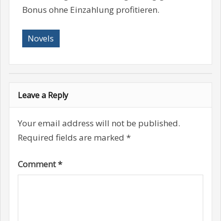
Bonus ohne Einzahlung profitieren.
Novels
Leave a Reply
Your email address will not be published.
Required fields are marked
*
Comment
*