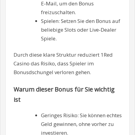
E‑Mail, um den Bonus
freizuschalten.
Spielen: Setzen Sie den Bonus auf
beliebige Slots oder Live‑Dealer
Spiele.
Durch diese klare Struktur reduziert 1Red
Casino das Risiko, dass Spieler im
Bonusdschungel verloren gehen.
Warum dieser Bonus für Sie wichtig
ist
Geringes Risiko: Sie können echtes
Geld gewinnen, ohne vorher zu
investieren.