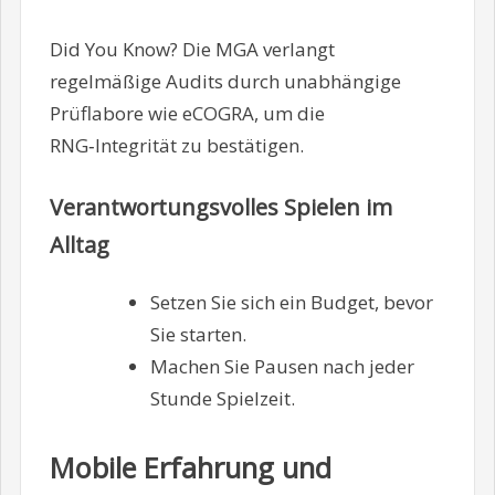
Did You Know? Die MGA verlangt
regelmäßige Audits durch unabhängige
Prüflabore wie eCOGRA, um die
RNG‑Integrität zu bestätigen.
Verantwortungsvolles Spielen im
Alltag
Setzen Sie sich ein Budget, bevor
Sie starten.
Machen Sie Pausen nach jeder
Stunde Spielzeit.
Mobile Erfahrung und