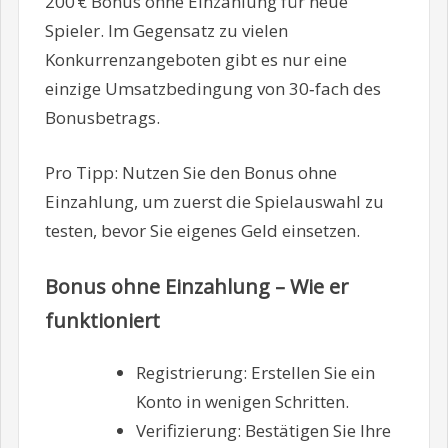
200 € Bonus ohne Einzahlung für neue
Spieler. Im Gegensatz zu vielen
Konkurrenzangeboten gibt es nur eine
einzige Umsatzbedingung von 30‑fach des
Bonusbetrags.
Pro Tipp: Nutzen Sie den Bonus ohne
Einzahlung, um zuerst die Spielauswahl zu
testen, bevor Sie eigenes Geld einsetzen.
Bonus ohne Einzahlung – Wie er
funktioniert
Registrierung: Erstellen Sie ein
Konto in wenigen Schritten.
Verifizierung: Bestätigen Sie Ihre