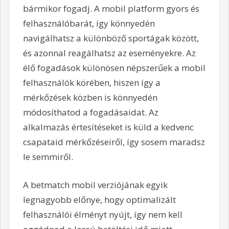
bármikor fogadj. A mobil platform gyors és
felhasználóbarát, így könnyedén
navigálhatsz a különböző sportágak között,
és azonnal reagálhatsz az eseményekre. Az
élő fogadások különösen népszerűek a mobil
felhasználók körében, hiszen így a
mérkőzések közben is könnyedén
módosíthatod a fogadásaidat. Az
alkalmazás értesítéseket is küld a kedvenc
csapataid mérkőzéseiről, így sosem maradsz
le semmiről.
A betmatch mobil verziójának egyik
legnagyobb előnye, hogy optimalizált
felhasználói élményt nyújt, így nem kell