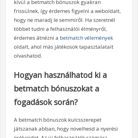
kívül a betmatch bónuszok gyakran
frissülnek, így érdemes figyelni a weboldalt,
hogy ne maradj le semmiről. Ha szeretnél
többet tudni a felhasználói élményről,
érdemes átnézni a
betmatch vélemények
oldalt, ahol más játékosok tapasztalatait
olvashatod.
Hogyan használhatod ki a
betmatch bónuszokat a
fogadások során?
A betmatch bónuszok kulcsszerepet
játszanak abban, hogy növelhesd a nyerési
esélyeidet. Az új felhasználók számára