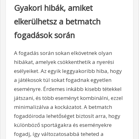
Gyakori hibák, amiket
elkerülhetsz a betmatch
fogadások során
A fogadás során sokan elkövetnek olyan
hibákat, amelyek csökkenthetik a nyerési
esélyeiket. Az egyik leggyakoribb hiba, hogy
a játékosok túl sokat fogadnak egyetlen
eseményre. Érdemes inkább kisebb tétekkel
játszani, és több eseményt kombinálni, ezzel
minimalizálva a kockázatot. A betmatch
fogadóiroda lehetőséget biztosít arra, hogy
különböző sportágakra és eseményekre
fogadj, így változatosabbá teheted a