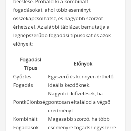
becslése. Próbáld ki a kombinált
fogadásokat, ahol több eseményt
összekapcsolhatsz, és nagyobb szorzót
érhetsz el. Az alábbi táblázat bemutatja a
legnépszerűbb fogadási típusokat és azok
előnyeit:
Fogadási
Előnyök
Típus
Győztes
Egyszerű és könnyen érthető,
Fogadás
ideális kezdőknek.
Nagyobb kifizetések, ha
Pontkülönbség
pontosan eltalálod a végső
eredményt.
Kombinált
Magasabb szorzó, ha több
Fogadások
eseményre fogadsz egyszerre.