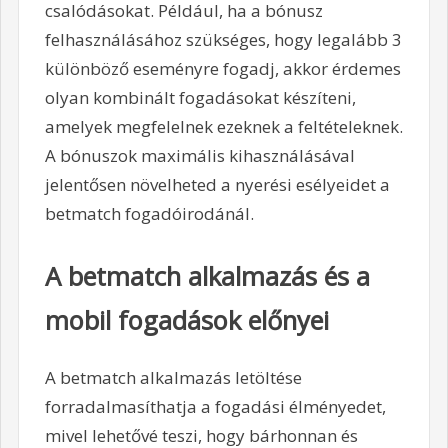
csalódásokat. Például, ha a bónusz
felhasználásához szükséges, hogy legalább 3
különböző eseményre fogadj, akkor érdemes
olyan kombinált fogadásokat készíteni,
amelyek megfelelnek ezeknek a feltételeknek.
A bónuszok maximális kihasználásával
jelentősen növelheted a nyerési esélyeidet a
betmatch fogadóirodánál.
A betmatch alkalmazás és a
mobil fogadások előnyei
A betmatch alkalmazás letöltése
forradalmasíthatja a fogadási élményedet,
mivel lehetővé teszi, hogy bárhonnan és