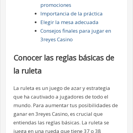
promociones
Importancia de la práctica
Elegir la mesa adecuada
Consejos finales para jugar en
3reyes Casino
Conocer las reglas básicas de
la ruleta
La ruleta es un juego de azar y estrategia
que ha cautivado a jugadores de todo el
mundo. Para aumentar tus posibilidades de
ganar en 3reyes Casino, es crucial que
entiendas las reglas básicas. La ruleta se
juega en una rueda que tiene 37 o 38