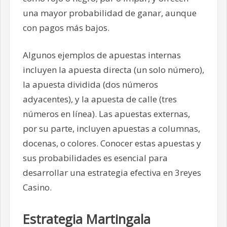
una mayor probabilidad de ganar, aunque
con pagos más bajos.
Algunos ejemplos de apuestas internas
incluyen la apuesta directa (un solo número),
la apuesta dividida (dos números
adyacentes), y la apuesta de calle (tres
números en línea). Las apuestas externas,
por su parte, incluyen apuestas a columnas,
docenas, o colores. Conocer estas apuestas y
sus probabilidades es esencial para
desarrollar una estrategia efectiva en 3reyes
Casino.
Estrategia Martingala