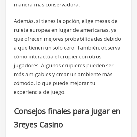
manera más conservadora.
Además, si tienes la opción, elige mesas de
ruleta europea en lugar de americanas, ya
que ofrecen mejores probabilidades debido
a que tienen un solo cero. También, observa
cómo interactúa el crupier con otros
jugadores. Algunos crupieres pueden ser
más amigables y crear un ambiente más
cómodo, lo que puede mejorar tu
experiencia de juego.
Consejos finales para jugar en
3reyes Casino