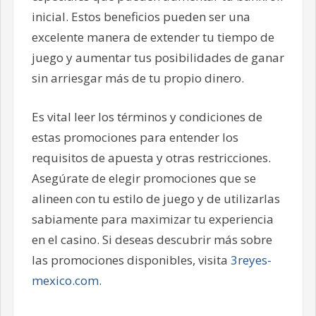
inicial. Estos beneficios pueden ser una
excelente manera de extender tu tiempo de
juego y aumentar tus posibilidades de ganar
sin arriesgar más de tu propio dinero.
Es vital leer los términos y condiciones de
estas promociones para entender los
requisitos de apuesta y otras restricciones.
Asegúrate de elegir promociones que se
alineen con tu estilo de juego y de utilizarlas
sabiamente para maximizar tu experiencia
en el casino. Si deseas descubrir más sobre
las promociones disponibles, visita
3reyes-
mexico.com
.