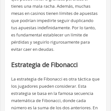
tienes una mala racha. Además, muchas
mesas en casinos tienen límites de apuestas
que podrían impedirte seguir duplicando
tus apuestas indefinidamente. Por lo tanto,
es fundamental establecer un límite de
pérdidas y seguirlo rigurosamente para
evitar caer en deudas.
Estrategia de Fibonacci
La estrategia de Fibonacci es otra táctica que
los jugadores pueden considerar. Esta
estrategia se basa en la famosa secuencia
matemática de Fibonacci, donde cada
número es la suma de los dos anteriores. En