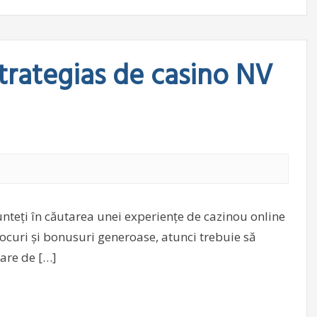
trategias de casino NV
unteți în căutarea unei experiențe de cazinou online
jocuri și bonusuri generoase, atunci trebuie să
 are de […]