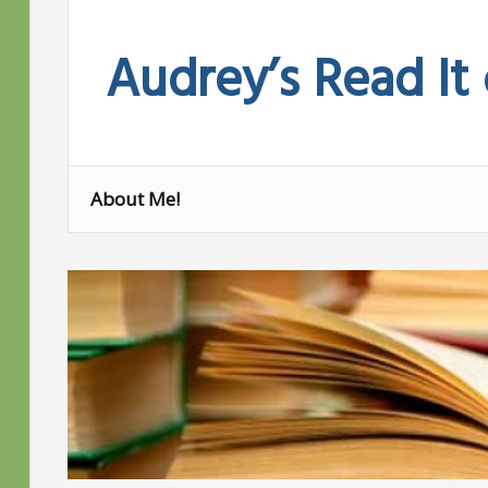
Skip
to
Audrey’s Read It
content
About Me!