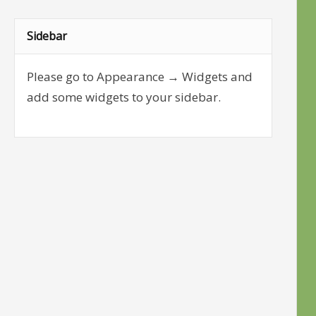
Sidebar
Please go to Appearance → Widgets and
add some widgets to your sidebar.