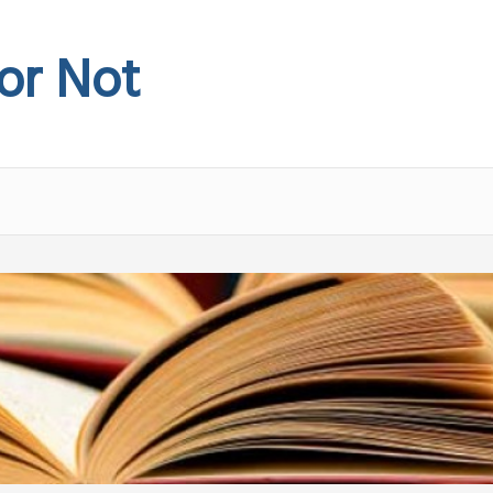
 or Not