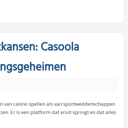
kansen: Casoola
lingsgeheimen
wel van casino spellen als van sportweddenschappen
zen. Er is een platform dat eruit springt en dat alles