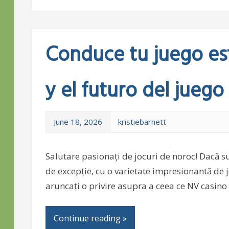
Conduce tu juego es
y el futuro del juego
June 18, 2026
kristiebarnett
Salutare pasionați de jocuri de noroc! Dacă s
de excepție, cu o varietate impresionantă de 
aruncați o privire asupra a ceea ce NV casino
Continue reading »