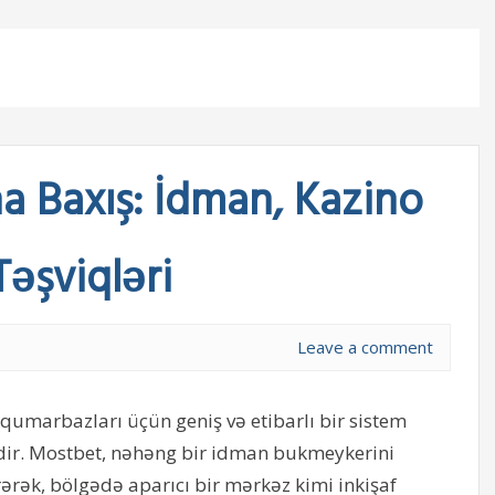
 Baxış: İdman, Kazino
əşviqləri
Leave a comment
umarbazları üçün geniş və etibarlı bir sistem
dir. Mostbet, nəhəng bir idman bukmeykerini
ərək, bölgədə aparıcı bir mərkəz kimi inkişaf