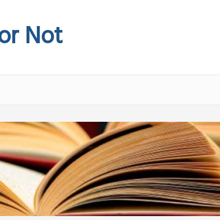
 or Not