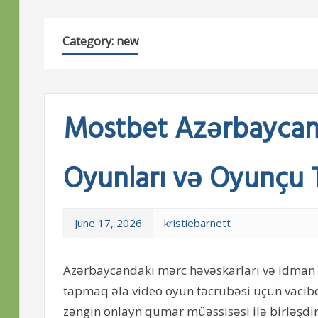
Category:
new
Mostbet Azərbaycana
Oyunları və Oyunçu T
June 17, 2026
kristiebarnett
Azərbaycandakı mərc həvəskarları və idman q
tapmaq əla video oyun təcrübəsi üçün vacib
zəngin onlayn qumar müəssisəsi ilə birləşdir