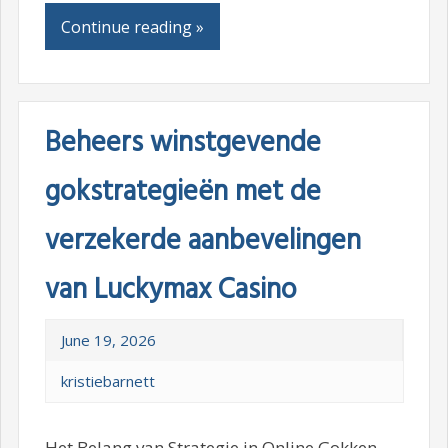
Continue reading »
Beheers winstgevende
gokstrategieën met de
verzekerde aanbevelingen
van Luckymax Casino
June 19, 2026
kristiebarnett
Het Belang van Strategie in Online Gokken