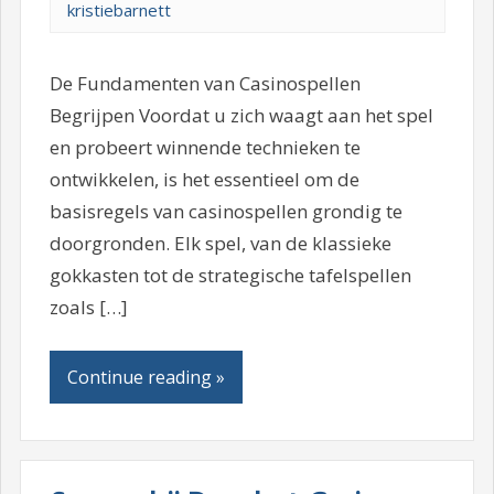
kristiebarnett
De Fundamenten van Casinospellen
Begrijpen Voordat u zich waagt aan het spel
en probeert winnende technieken te
ontwikkelen, is het essentieel om de
basisregels van casinospellen grondig te
doorgronden. Elk spel, van de klassieke
gokkasten tot de strategische tafelspellen
zoals […]
Continue reading »