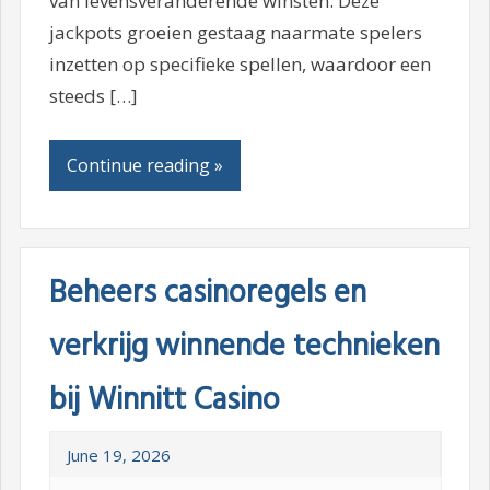
van levensveranderende winsten. Deze
jackpots groeien gestaag naarmate spelers
inzetten op specifieke spellen, waardoor een
steeds […]
Continue reading »
Beheers casinoregels en
verkrijg winnende technieken
bij Winnitt Casino
June 19, 2026