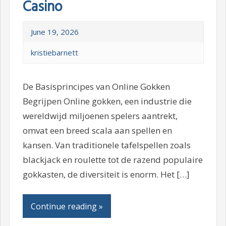
Casino
June 19, 2026
kristiebarnett
De Basisprincipes van Online Gokken
Begrijpen Online gokken, een industrie die
wereldwijd miljoenen spelers aantrekt,
omvat een breed scala aan spellen en
kansen. Van traditionele tafelspellen zoals
blackjack en roulette tot de razend populaire
gokkasten, de diversiteit is enorm. Het […]
Continue reading »