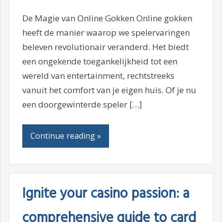
De Magie van Online Gokken Online gokken
heeft de manier waarop we spelervaringen
beleven revolutionair veranderd. Het biedt
een ongekende toegankelijkheid tot een
wereld van entertainment, rechtstreeks
vanuit het comfort van je eigen huis. Of je nu
een doorgewinterde speler […]
Continue reading »
Ignite your casino passion: a
comprehensive guide to card