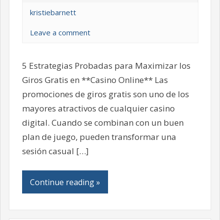
kristiebarnett
Leave a comment
5 Estrategias Probadas para Maximizar los
Giros Gratis en **Casino Online** Las
promociones de giros gratis son uno de los
mayores atractivos de cualquier casino
digital. Cuando se combinan con un buen
plan de juego, pueden transformar una
sesión casual […]
Continue reading »