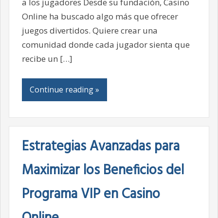
a los jugadores Desde su fundación, Casino
Online ha buscado algo más que ofrecer
juegos divertidos. Quiere crear una
comunidad donde cada jugador sienta que
recibe un […]
Continue reading »
Estrategias Avanzadas para
Maximizar los Beneficios del
Programa VIP en Casino