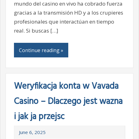
mundo del casino en vivo ha cobrado fuerza
gracias a la transmisión HD y a los crupieres
profesionales que interactúan en tiempo
real. Si buscas […]
Continue reading »
Weryfikacja konta w Vavada
Casino – Dlaczego jest wazna
i jak ja przejsc
June 6, 2025