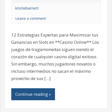
kristiebarnett
Leave a comment
12 Estrategias Expertas para Maximizar tus
Ganancias en Slots en **Casino Online** Los
juegos de tragamonedas siguen siendo el
corazón de cualquier casino digital exitoso.
Sin embargo, muchos jugadores novatos o
incluso intermedios no sacan el máximo
provecho de sus […]
Continue reading »