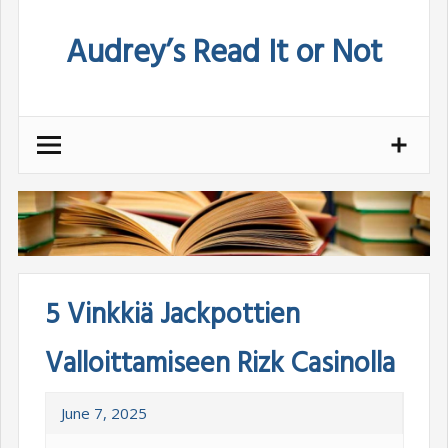
Skip
Audrey’s Read It or Not
to
content
5 Vinkkiä Jackpottien
Valloittamiseen Rizk Casinolla
June 7, 2025