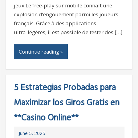
jeux Le free‑play sur mobile connaît une
explosion d’engouement parmi les joueurs
français. Grâce à des applications
ultra‑légères, il est possible de tester des […]
Continue reading »
5 Estrategias Probadas para
Maximizar los Giros Gratis en
**Casino Online**
June 5, 2025