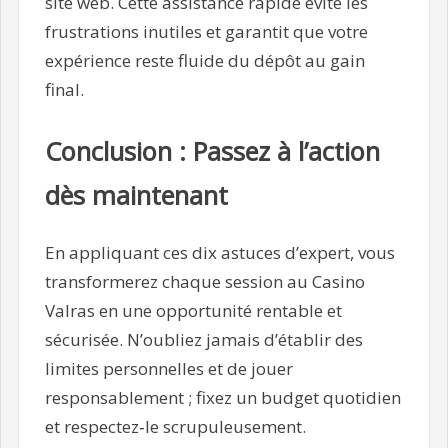
site web. Cette assistance rapide évite les
frustrations inutiles et garantit que votre
expérience reste fluide du dépôt au gain
final.
Conclusion : Passez à l’action
dès maintenant
En appliquant ces dix astuces d’expert, vous
transformerez chaque session au Casino
Valras en une opportunité rentable et
sécurisée. N’oubliez jamais d’établir des
limites personnelles et de jouer
responsablement ; fixez un budget quotidien
et respectez‑le scrupuleusement.