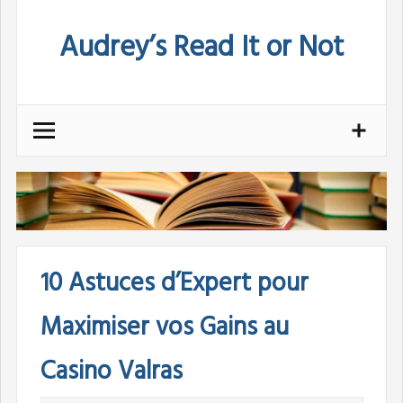
Skip
Audrey’s Read It or Not
to
content
10 Astuces d’Expert pour
Maximiser vos Gains au
Casino Valras