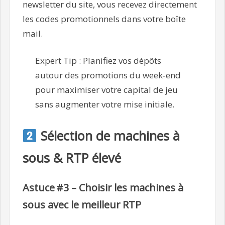
newsletter du site, vous recevez directement
les codes promotionnels dans votre boîte
mail.
Expert Tip : Planifiez vos dépôts
autour des promotions du week‑end
pour maximiser votre capital de jeu
sans augmenter votre mise initiale.
Sélection de machines à
sous & RTP élevé
Astuce #3 – Choisir les machines à
sous avec le meilleur RTP