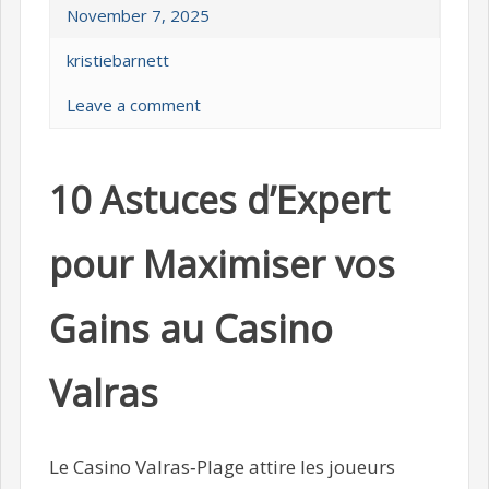
November 7, 2025
kristiebarnett
Leave a comment
10 Astuces d’Expert
pour Maximiser vos
Gains au Casino
Valras
Le Casino Valras‑Plage attire les joueurs