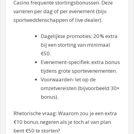
Casino frequente stortingsbonussen. Deze
variëren per dag of per evenement (bijv.
sportweddenschappen of live dealer).
Dagelijkse promoties: 20 % extra
bij een storting van minimaal
€50.
Evenement‑specifiek: extra bonus
tijdens grote sportevenementen.
Voorwaarden: let op de
omzetvereisten (bijvoorbeeld 30×
bonus).
Rhetorische vraag: Waarom zou je een extra
€10 bonus negeren als je toch al van plan
bent €50 te storten?