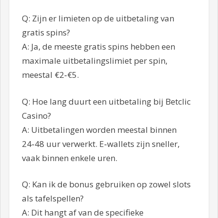
Q: Zijn er limieten op de uitbetaling van
gratis spins?
A: Ja, de meeste gratis spins hebben een
maximale uitbetalingslimiet per spin,
meestal €2‑€5.
Q: Hoe lang duurt een uitbetaling bij Betclic
Casino?
A: Uitbetalingen worden meestal binnen
24‑48 uur verwerkt. E‑wallets zijn sneller,
vaak binnen enkele uren.
Q: Kan ik de bonus gebruiken op zowel slots
als tafelspellen?
A: Dit hangt af van de specifieke