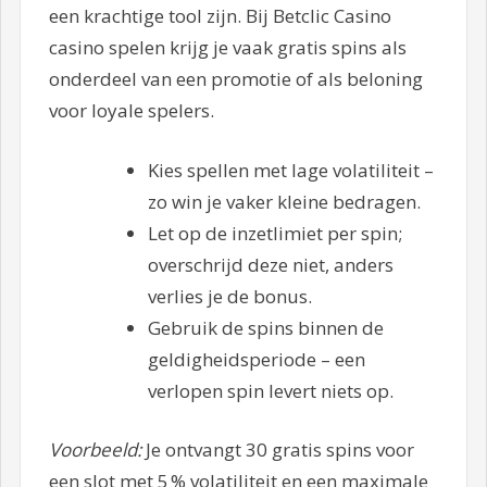
een krachtige tool zijn. Bij Betclic Casino
casino spelen krijg je vaak gratis spins als
onderdeel van een promotie of als beloning
voor loyale spelers.
Kies spellen met lage volatiliteit –
zo win je vaker kleine bedragen.
Let op de inzetlimiet per spin;
overschrijd deze niet, anders
verlies je de bonus.
Gebruik de spins binnen de
geldigheidsperiode – een
verlopen spin levert niets op.
Voorbeeld:
Je ontvangt 30 gratis spins voor
een slot met 5 % volatiliteit en een maximale