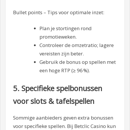
Bullet points – Tips voor optimale inzet:
Plan je stortingen rond
promotieweken.
Controleer de omzetratio; lagere
vereisten zijn beter.
Gebruik de bonus op spellen met
een hoge RTP (≥ 96 %).
5. Specifieke spelbonussen
voor slots & tafelspellen
Sommige aanbieders geven extra bonussen
voor specifieke spellen. Bij Betclic Casino kun