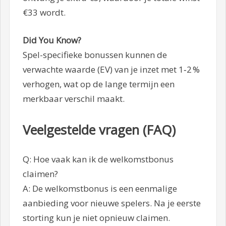
€33 wordt.
Did You Know?
Spel-specifieke bonussen kunnen de
verwachte waarde (EV) van je inzet met 1‑2 %
verhogen, wat op de lange termijn een
merkbaar verschil maakt.
Veelgestelde vragen (FAQ)
Q: Hoe vaak kan ik de welkomstbonus
claimen?
A: De welkomstbonus is een eenmalige
aanbieding voor nieuwe spelers. Na je eerste
storting kun je niet opnieuw claimen.