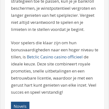
strategieën toe te passen, kun je je bankroll
beschermen, je winstpotentieel vergroten en
langer genieten van het spelplezier. Vergeet
niet altijd verantwoord te spelen en je
limieten in te stellen voordat je begint.
Voor spelers die klaar zijn om hun
bonusvaardigheden naar een hoger niveau te
tillen, is
Betclic Casino casino officieel
de
ideale keuze. Deze site combineert royale
promoties, snelle uitbetalingen en een
betrouwbare licentie, waardoor je met een
gerust hart kunt genieten van elke inzet. Veel
succes en speel verstandig!
Novels