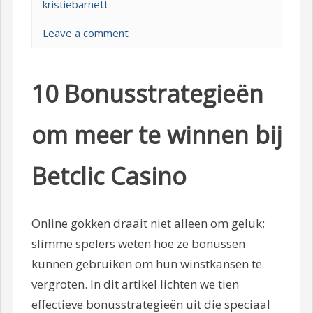
kristiebarnett
Leave a comment
10 Bonusstrategieën
om meer te winnen bij
Betclic Casino
Online gokken draait niet alleen om geluk;
slimme spelers weten hoe ze bonussen
kunnen gebruiken om hun winstkansen te
vergroten. In dit artikel lichten we tien
effectieve bonusstrategieën uit die speciaal