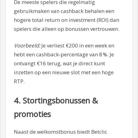
De meeste spelers die regelmatig
gebruikmaken van cashback behalen een
hogere total return on investment (ROI) dan
spelers die alleen op bonussen vertrouwen.
Voorbeeld:
Je verliest €200 in een week en
hebt een cashback‑percentage van 8 %. Je
ontvangt €16 terug, wat je direct kunt
inzetten op een nieuwe slot met een hoge
RTP.
4. Stortingsbonussen &
promoties
Naast de welkomstbonus biedt Betclic