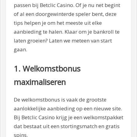
passen bij Betclic Casino. Of je nu net begint
of al een doorgewinterde speler bent, deze
tips helpen je om het meeste uit elke
aanbieding te halen. Klaar om je bankroll te
laten groeien? Laten we meteen van start
gaan.
1. Welkomstbonus
maximaliseren
De welkomstbonus is vaak de grootste
aanlokkelijke aanbieding op een nieuwe site.
Bij Betclic Casino krijg je een welkomstpakket
dat bestaat uit een stortingsmatch en gratis
spins.