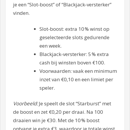
je een “Slot‑boost” of “Blackjack‑versterker”
vinden.
Slot‑boost: extra 10 % winst op
geselecteerde slots gedurende
een week.
Blackjack‑versterker: 5 % extra
cash bij winsten boven €100.
Voorwaarden: vaak een minimum
inzet van €0,10 en een limiet per
speler.
Voorbeeld:
Je speelt de slot “Starburst” met
de boost en zet €0,20 per draai. Na 100
draaien win je €30. Met de 10 % boost
ontvang je extra €3, waardoor je totale winst