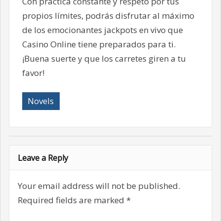
Con práctica constante y respeto por tus
propios límites, podrás disfrutar al máximo
de los emocionantes jackpots en vivo que
Casino Online tiene preparados para ti.
¡Buena suerte y que los carretes giren a tu
favor!
Novels
Leave a Reply
Your email address will not be published.
Required fields are marked
*