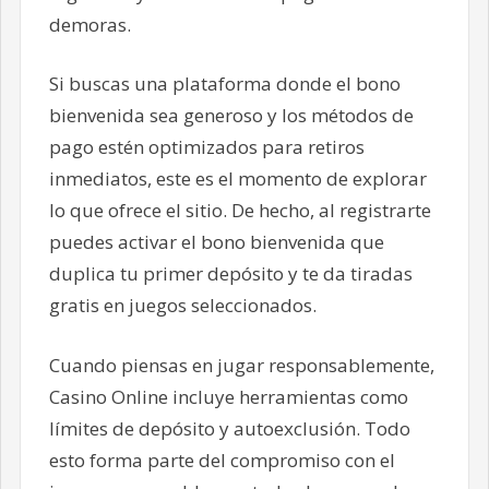
demoras.
Si buscas una plataforma donde el bono
bienvenida sea generoso y los métodos de
pago estén optimizados para retiros
inmediatos, este es el momento de explorar
lo que ofrece el sitio. De hecho, al registrarte
puedes activar el bono bienvenida que
duplica tu primer depósito y te da tiradas
gratis en juegos seleccionados.
Cuando piensas en jugar responsablemente,
Casino Online incluye herramientas como
límites de depósito y autoexclusión. Todo
esto forma parte del compromiso con el