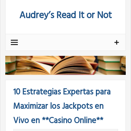
Skip
Audrey’s Read It or Not
to
content
10 Estrategias Expertas para
Maximizar los Jackpots en
Vivo en **Casino Online**