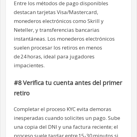
Entre los métodos de pago disponibles
destacan tarjetas Visa/Mastercard,
monederos electrónicos como Skrill y
Neteller, y transferencias bancarias
instantáneas. Los monederos electrónicos
suelen procesar los retiros en menos
de 24 horas, ideal para jugadores
impacientes.
#8 Verifica tu cuenta antes del primer
retiro
Completar el proceso KYC evita demoras
inesperadas cuando solicites un pago. Sube
una copia del DNI y una factura reciente; el
proceso suele tardar entre 15‑30 minutos si