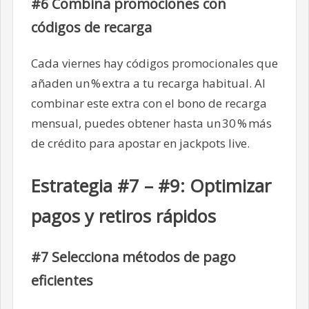
#6 Combina promociones con
códigos de recarga
Cada viernes hay códigos promocionales que
añaden un % extra a tu recarga habitual. Al
combinar este extra con el bono de recarga
mensual, puedes obtener hasta un 30 % más
de crédito para apostar en jackpots live.
Estrategia #7 – #9: Optimizar
pagos y retiros rápidos
#7 Selecciona métodos de pago
eficientes