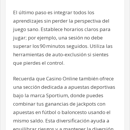
El último paso es integrar todos los
aprendizajes sin perder la perspectiva del
juego sano. Establece horarios claros para
jugar; por ejemplo, una sesión no debe
superar los 90 minutos seguidos. Utiliza las
herramientas de auto‑exclusión si sientes
que pierdes el control.
Recuerda que Casino Online también ofrece
una sección dedicada a apuestas deportivas
bajo la marca Sportium, donde puedes
combinar tus ganancias de jackpots con
apuestas en fútbol o baloncesto usando el
mismo saldo. Esta diversificación ayuda a
equilibrar riesgos y a mantener la diversión