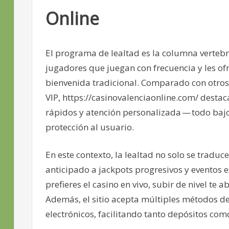
Online
El programa de lealtad es la columna vertebra
jugadores que juegan con frecuencia y les o
bienvenida tradicional. Comparado con otro
VIP, https://casinovalenciaonline.com/ destac
rápidos y atención personalizada — todo bajo
protección al usuario.
En este contexto, la lealtad no solo se tradu
anticipado a jackpots progresivos y eventos esp
prefieres el casino en vivo, subir de nivel te
Además, el sitio acepta múltiples métodos d
electrónicos, facilitando tanto depósitos com