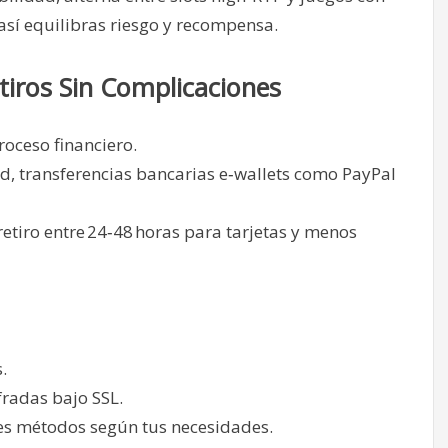
así equilibras riesgo y recompensa.
iros Sin Complicaciones
oceso financiero.
d, transferencias bancarias e‑wallets como PayPal
tiro entre 24‑48 horas para tarjetas y menos
.
fradas bajo SSL.
es métodos según tus necesidades.