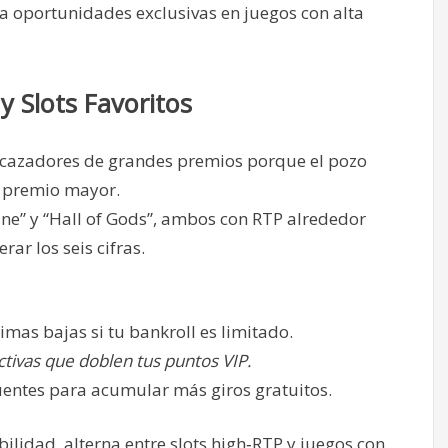
a oportunidades exclusivas en juegos con alta
y Slots Favoritos
s cazadores de grandes premios porque el pozo
l premio mayor.
une” y “Hall of Gods”, ambos con RTP alrededor
ar los seis cifras.
as bajas si tu bankroll es limitado.
ivas que doblen tus puntos VIP.
uentes para acumular más giros gratuitos.
ilidad, alterna entre slots high‑RTP y juegos con