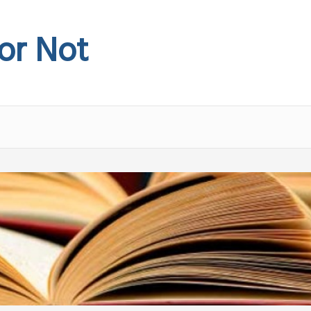
 or Not