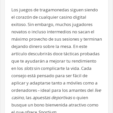
Los juegos de tragamonedas siguen siendo
el corazón de cualquier casino digital
exitoso. Sin embargo, muchos jugadores
novatos o incluso intermedios no sacan el
máximo provecho de sus sesiones y terminan
dejando dinero sobre la mesa. En este
artículo descubrirás doce tácticas probadas
que te ayudarán a mejorar tu rendimiento
en los
slots
sin complicarte la vida. Cada
consejo está pensado para ser fácil de
aplicar y adaptarse tanto a móviles como a
ordenadores – ideal para los amantes del
live
casino
, las
apuestas deportivas
o quien
busque un bono bienvenida atractivo como
el que ofrece
Sportium
.