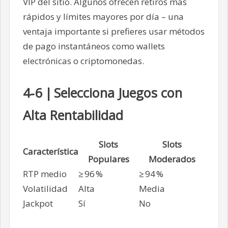
VIP del sitio. Algunos ofrecen retiros más
rápidos y límites mayores por día – una
ventaja importante si prefieres usar métodos
de pago instantáneos como wallets
electrónicas o criptomonedas.
4‑6 | Selecciona Juegos con
Alta Rentabilidad
Slots
Slots
Característica
Populares
Moderados
RTP medio
≥ 96 %
≥ 94 %
Volatilidad
Alta
Media
Jackpot
Sí
No