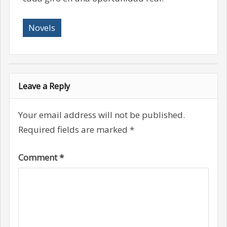
Novels
Leave a Reply
Your email address will not be published.
Required fields are marked
*
Comment
*