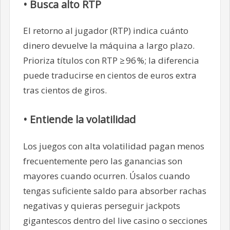
• Busca alto RTP
El retorno al jugador (RTP) indica cuánto
dinero devuelve la máquina a largo plazo.
Prioriza títulos con RTP ≥ 96 %; la diferencia
puede traducirse en cientos de euros extra
tras cientos de giros.
• Entiende la volatilidad
Los juegos con alta volatilidad pagan menos
frecuentemente pero las ganancias son
mayores cuando ocurren. Úsalos cuando
tengas suficiente saldo para absorber rachas
negativas y quieras perseguir jackpots
gigantescos dentro del live casino o secciones