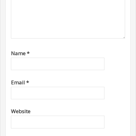
Name
*
Email
*
Website