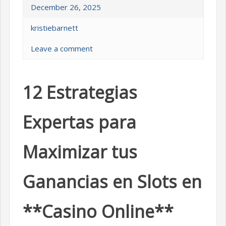
December 26, 2025
kristiebarnett
Leave a comment
12 Estrategias
Expertas para
Maximizar tus
Ganancias en Slots en
**Casino Online**