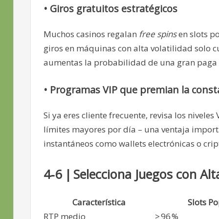
• Giros gratuitos estratégicos
Muchos casinos regalan
free spins
en slots 
giros en máquinas con alta volatilidad solo c
aumentas la probabilidad de una gran paga s
• Programas VIP que premian la const
Si ya eres cliente frecuente, revisa los niveles
límites mayores por día – una ventaja import
instantáneos como wallets electrónicas o cr
4‑6 | Selecciona Juegos con Alt
Característica
Slots P
RTP medio
≥ 96 %