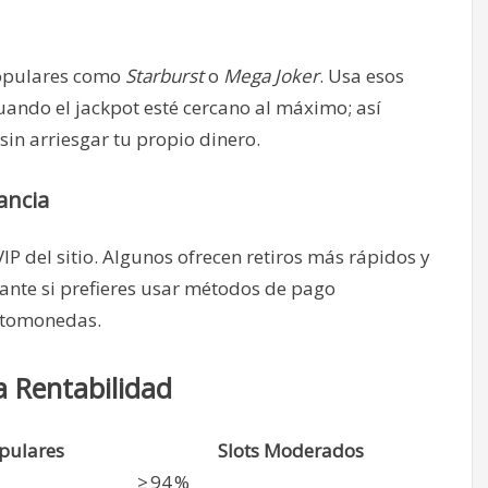
populares como
Starburst
o
Mega Joker
. Usa esos
uando el jackpot esté cercano al máximo; así
in arriesgar tu propio dinero.
ancia
 VIP del sitio. Algunos ofrecen retiros más rápidos y
ante si prefieres usar métodos de pago
iptomonedas.
a Rentabilidad
opulares
Slots Moderados
≥ 94 %