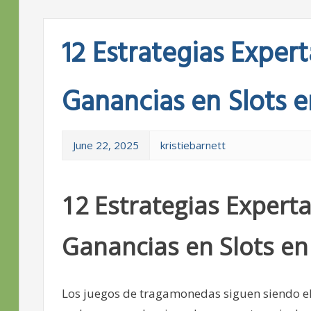
12 Estrategias Exper
Ganancias en Slots e
June 22, 2025
kristiebarnett
12 Estrategias Expert
Ganancias en Slots en
Los juegos de tragamonedas siguen siendo el 