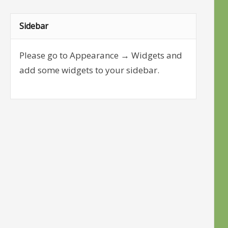
Sidebar
Please go to Appearance → Widgets and
add some widgets to your sidebar.