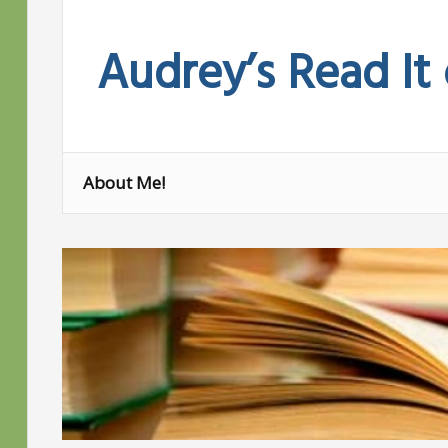
Skip
to
Audrey’s Read It
content
About Me!