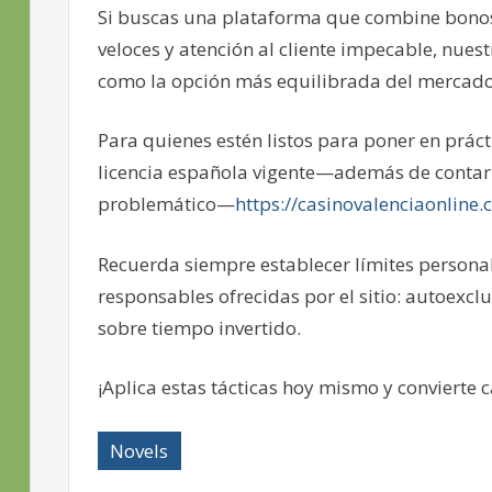
Si buscas una plataforma que combine bonos
veloces y atención al cliente impecable, nues
como la opción más equilibrada del mercado
Para quienes estén listos para poner en prác
licencia española vigente—además de contar 
problemático—
https://casinovalenciaonline.
Recuerda siempre establecer límites personal
responsables ofrecidas por el sitio: autoexcl
sobre tiempo invertido.
¡Aplica estas tácticas hoy mismo y convierte 
Novels