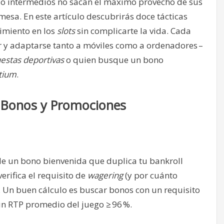
o intermedios no sacan el máximo provecho de sus
esa. En este artículo descubrirás doce tácticas
imiento en los
slots
sin complicarte la vida. Cada
ar y adaptarse tanto a móviles como a ordenadores –
estas deportivas
o quien busque un bono
tium
.
s Bonos y Promociones
e un bono bienvenida que duplica tu bankroll
verifica el requisito de
wagering
(y por cuánto
. Un buen cálculo es buscar bonos con un requisito
un RTP promedio del juego ≥ 96 %.