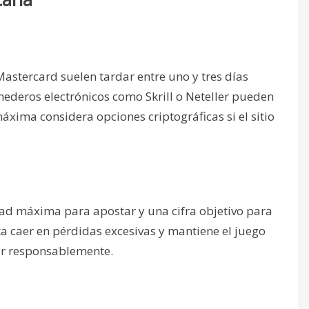
Mastercard suelen tardar entre uno y tres días
nederos electrónicos como Skrill o Neteller pueden
máxima considera opciones criptográficas si el sitio
dad máxima para apostar y una cifra objetivo para
ita caer en pérdidas excesivas y mantiene el juego
r responsablemente.