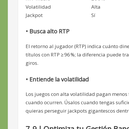
Volatilidad
Alta
Jackpot
Sí
• Busca alto RTP
El retorno al jugador (RTP) indica cuánto din
títulos con RTP ≥ 96 %; la diferencia puede tr
giros.
• Entiende la volatilidad
Los juegos con alta volatilidad pagan menos
cuando ocurren. Úsalos cuando tengas sufici
quieras perseguir jackpots gigantescos dentro
7‑9 | Optimiza tu Gestión Banc