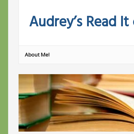
Skip
to
Audrey’s Read It
content
About Me!