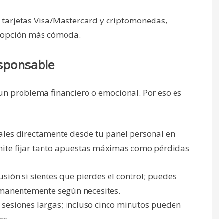
s tarjetas Visa/Mastercard y criptomonedas,
a opción más cómoda.
sponsable
un problema financiero o emocional. Por eso es
ales directamente desde tu panel personal en
mite fijar tanto apuestas máximas como pérdidas
sión si sientes que pierdes el control; puedes
manentemente según necesites.
 sesiones largas; incluso cinco minutos pueden
es.