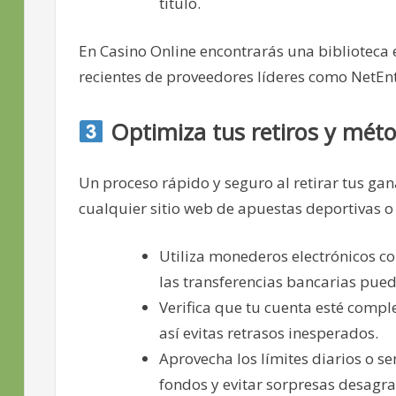
título.
En Casino Online encontrarás una biblioteca e
recientes de proveedores líderes como NetEnt
Optimiza tus retiros y mét
Un proceso rápido y seguro al retirar tus gan
cualquier sitio web de apuestas deportivas o 
Utiliza monederos electrónicos co
las transferencias bancarias puede
Verifica que tu cuenta esté compl
así evitas retrasos inesperados.
Aprovecha los límites diarios o s
fondos y evitar sorpresas desagr