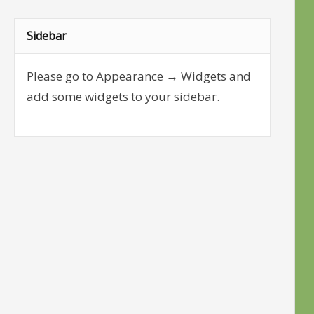
Sidebar
Please go to Appearance → Widgets and
add some widgets to your sidebar.