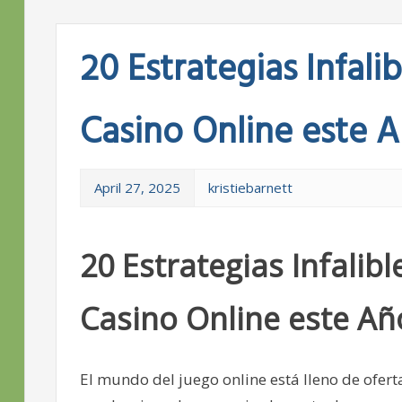
20 Estrategias Infali
Casino Online este 
April 27, 2025
kristiebarnett
20 Estrategias Infalib
Casino Online este Añ
El mundo del juego online está lleno de ofer