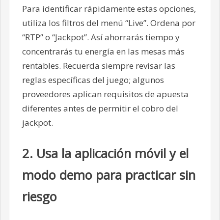
Para identificar rápidamente estas opciones,
utiliza los filtros del menú “Live”. Ordena por
“RTP” o “Jackpot”. Así ahorrarás tiempo y
concentrarás tu energía en las mesas más
rentables. Recuerda siempre revisar las
reglas específicas del juego; algunos
proveedores aplican requisitos de apuesta
diferentes antes de permitir el cobro del
jackpot.
2. Usa la aplicación móvil y el
modo demo para practicar sin
riesgo