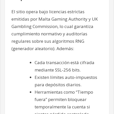
El sitio opera bajo licencias estrictas
emitidas por Malta Gaming Authority y UK
Gambling Commission, lo cual garantiza
cumplimiento normativo y auditorías
regulares sobre sus algoritmos RNG
(generador aleatorio). Además:
Cada transacción está cifrada
mediante SSL‑256 bits.
Existen límites auto‑impuestos
para depósitos diarios.
Herramientas como “Tiempo
fuera” permiten bloquear
temporalmente la cuenta si