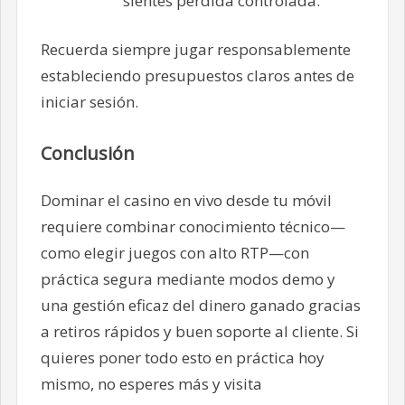
sientes pérdida controlada.
Recuerda siempre jugar responsablemente
estableciendo presupuestos claros antes de
iniciar sesión.
Conclusión
Dominar el casino en vivo desde tu móvil
requiere combinar conocimiento técnico—
como elegir juegos con alto RTP—con
práctica segura mediante modos demo y
una gestión eficaz del dinero ganado gracias
a retiros rápidos y buen soporte al cliente. Si
quieres poner todo esto en práctica hoy
mismo, no esperes más y visita