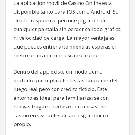
La aplicación móvil de Casino Online está
disponible tanto para iOS como Android. Su
diseño responsivo permite jugar desde
cualquier pantalla sin perder calidad gráfica
ni velocidad de carga. La mayor ventaja es
que puedes entrenarte mientras esperas el
metro o durante un descanso corto.
Dentro del app existe un modo demo
gratuito que replica todas las funciones del
juego real pero con crédito ficticio. Este
entorno es ideal para familiarizarse con
nuevas tragamonedas o con mesas del
casino en vivo antes de arriesgar dinero
propio.