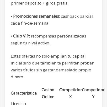
primer depósito + giros gratis.
•
Promociones semanales:
cashback parcial
cada fin‑de‑semana.
•
Club VIP:
recompensas personalizadas
según tu nivel activo.
Estas ofertas no solo amplían tu capital
inicial sino que también te permiten probar
varios títulos sin gastar demasiado propio
dinero.
Casino
Competidor
Competidor
Característica
Online
X
Y
Licencia