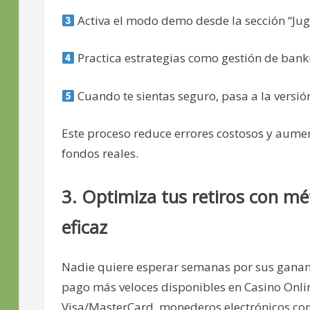
Activa el modo demo desde la sección “Juga
Practica estrategias como gestión de bankr
Cuando te sientas seguro, pasa a la versió
Este proceso reduce errores costosos y aume
fondos reales.
3. Optimiza tus retiros con mé
eficaz
Nadie quiere esperar semanas por sus gananc
pago más veloces disponibles en Casino Online
Visa/MasterCard, monederos electrónicos como