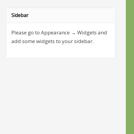
Sidebar
Please go to Appearance → Widgets and
add some widgets to your sidebar.