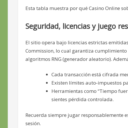
Esta tabla muestra por qué Casino Online sob
Seguridad, licencias y juego r
El sitio opera bajo licencias estrictas emit
Commission, lo cual garantiza cumplimiento 
algoritmos RNG (generador aleatorio). Ademá
Cada transacción está cifrada med
Existen límites auto‑impuestos pa
Herramientas como “Tiempo fuera
sientes pérdida controlada.
Recuerda siempre jugar responsablemente est
sesión.