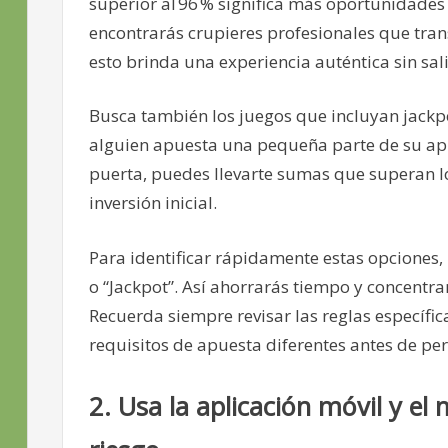
superior al 96 % significa más oportunidades
encontrarás crupieres profesionales que tr
esto brinda una experiencia auténtica sin sali
Busca también los juegos que incluyan jackpo
alguien apuesta una pequeña parte de su apu
puerta, puedes llevarte sumas que superan l
inversión inicial.
Para identificar rápidamente estas opciones, u
o “Jackpot”. Así ahorrarás tiempo y concentra
Recuerda siempre revisar las reglas específi
requisitos de apuesta diferentes antes de perm
2. Usa la aplicación móvil y e