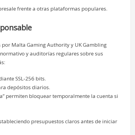
resale frente a otras plataformas populares.
esponsable
idas por Malta Gaming Authority y UK Gambling
normativo y auditorías regulares sobre sus
s:
iante SSL‑256 bits.
ra depósitos diarios.
” permiten bloquear temporalmente la cuenta si
ableciendo presupuestos claros antes de iniciar