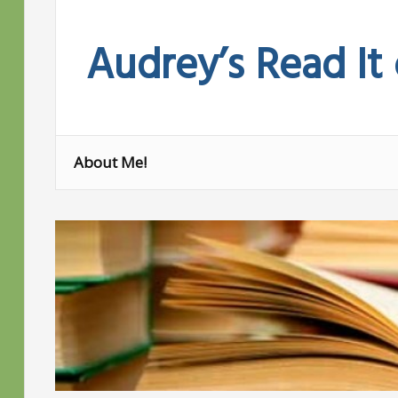
Skip
to
Audrey’s Read It
content
About Me!