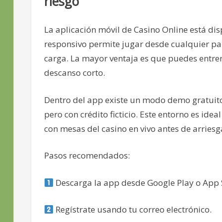
riesgo
La aplicación móvil de Casino Online está di
responsivo permite jugar desde cualquier pan
carga. La mayor ventaja es que puedes entre
descanso corto.
Dentro del app existe un modo demo gratuito 
pero con crédito ficticio. Este entorno es id
con mesas del casino en vivo antes de arriesg
Pasos recomendados:
Descarga la app desde Google Play o App 
Regístrate usando tu correo electrónico.