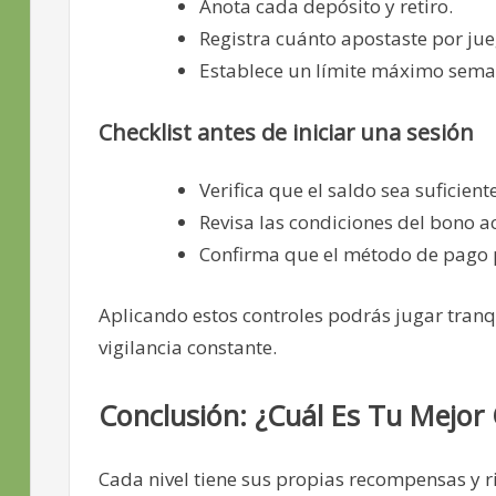
Anota cada depósito y retiro.
Registra cuánto apostaste por jue
Establece un límite máximo sema
Checklist antes de iniciar una sesión
Verifica que el saldo sea suficient
Revisa las condiciones del bono ac
Confirma que el método de pago p
Aplicando estos controles podrás jugar tran
vigilancia constante.
Conclusión: ¿Cuál Es Tu Mejor
Cada nivel tiene sus propias recompensas y rie