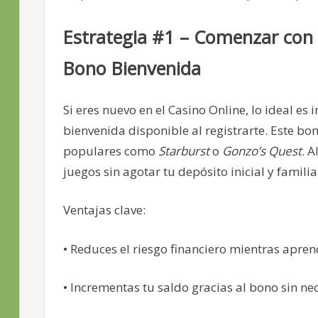
Estrategia #1 – Comenzar con 
Bono Bienvenida
Si eres nuevo en el Casino Online, lo ideal es 
bienvenida disponible al registrarte. Este bon
populares como
Starburst
o
Gonzo’s Quest
. 
juegos sin agotar tu depósito inicial y familiar
Ventajas clave:
• Reduces el riesgo financiero mientras apren
• Incrementas tu saldo gracias al bono sin n