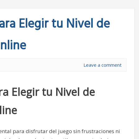
ara Elegir tu Nivel de
nline
Leave a comment
a Elegir tu Nivel de
line
ntal para disfrutar del juego sin frustraciones ni