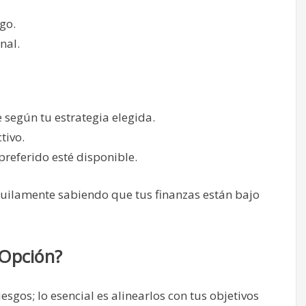
go.
nal.
e según tu estrategia elegida.
tivo.
referido esté disponible.
quilamente sabiendo que tus finanzas están bajo
 Opción?
sgos; lo esencial es alinearlos con tus objetivos