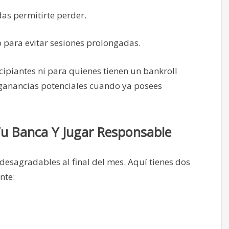
as permitirte perder.
 para evitar sesiones prolongadas.
ipiantes ni para quienes tienen un bankroll
 ganancias potenciales cuando ya posees
u Banca Y Jugar Responsable
desagradables al final del mes. Aquí tienes dos
nte: