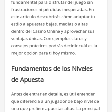
fundamental para disfrutar del juego sin
frustraciones ni pérdidas inesperadas. En
este artículo descubrirás cómo adaptar tu
estilo a apuestas bajas, medias o altas
dentro del Casino Online y aprovechar sus
ventajas únicas. Con ejemplos claros y
consejos prácticos podrás decidir cuál es la
mejor opción para ti hoy mismo.
Fundamentos de los Niveles
de Apuesta
Antes de entrar en detalle, es útil entender
qué diferencia a un jugador de bajo nivel de
uno que prefiere apuestas altas. La principal