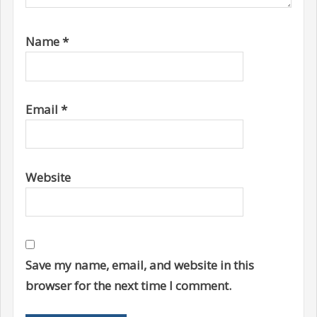
Name
*
Email
*
Website
Save my name, email, and website in this
browser for the next time I comment.