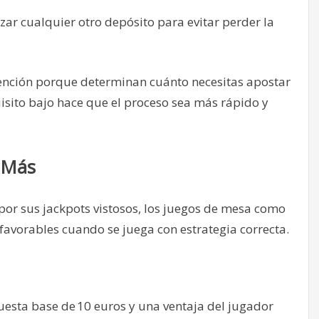
zar cualquier otro depósito para evitar perder la
tención porque determinan cuánto necesitas apostar
uisito bajo hace que el proceso sea más rápido y
 Más
r sus jackpots vistosos, los juegos de mesa como
favorables cuando se juega con estrategia correcta.
esta base de 10 euros y una ventaja del jugador