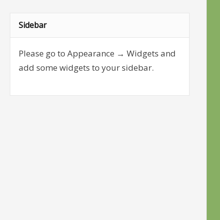
Sidebar
Please go to Appearance → Widgets and
add some widgets to your sidebar.