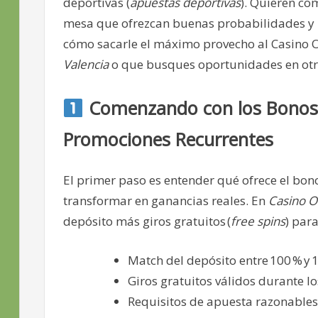
deportivas (
apuestas deportivas
). Quieren co
mesa que ofrezcan buenas probabilidades y r
cómo sacarle el máximo provecho al Casino On
Valencia
o que busques oportunidades en otr
Comenzando con los Bonos: 
Promociones Recurrentes
El primer paso es entender qué ofrece el bon
transformar en ganancias reales. En
Casino O
depósito más giros gratuitos (
free spins
) par
Match del depósito entre 100 % y 
Giros gratuitos válidos durante l
Requisitos de apuesta razonables 