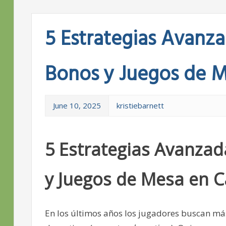
5 Estrategias Avanz
Bonos y Juegos de M
June 10, 2025
kristiebarnett
5 Estrategias Avanza
y Juegos de Mesa en C
En los últimos años los jugadores buscan m