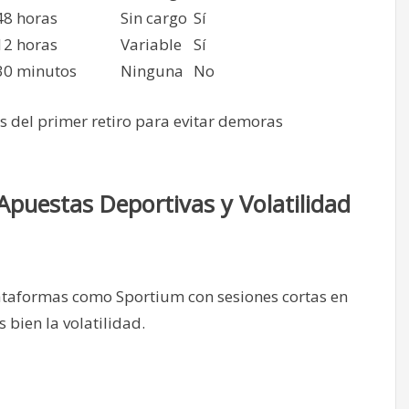
48 horas
Sin cargo
Sí
12 horas
Variable
Sí
30 minutos
Ninguna
No
s del primer retiro para evitar demoras
puestas Deportivas y Volatilidad
ataformas como Sportium con sesiones cortas en
 bien la volatilidad.