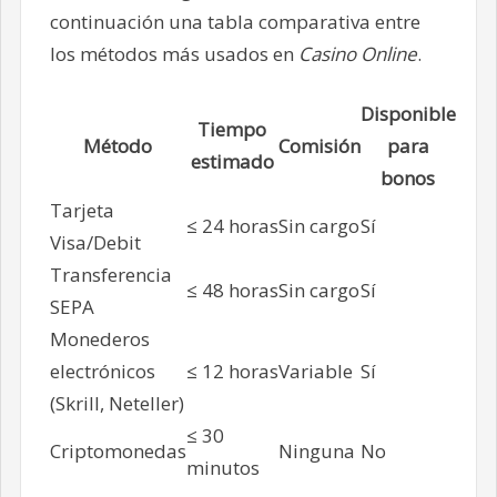
continuación una tabla comparativa entre
los métodos más usados en
Casino Online
.
Disponible
Tiempo
Método
Comisión
para
estimado
bonos
Tarjeta
≤ 24 horas
Sin cargo
Sí
Visa/Debit
Transferencia
≤ 48 horas
Sin cargo
Sí
SEPA
Monederos
electrónicos
≤ 12 horas
Variable
Sí
(Skrill, Neteller)
≤ 30
Criptomonedas
Ninguna
No
minutos