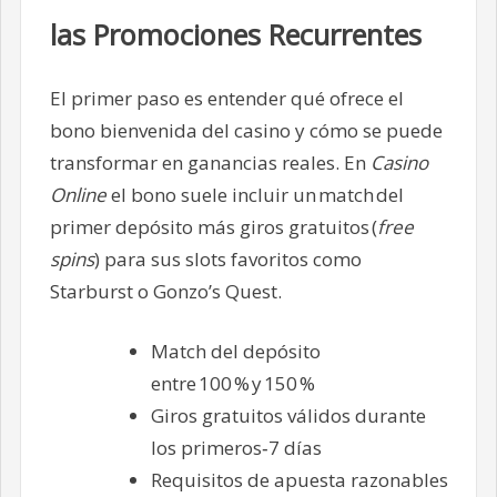
las Promociones Recurrentes
El primer paso es entender qué ofrece el
bono bienvenida del casino y cómo se puede
transformar en ganancias reales. En
Casino
Online
el bono suele incluir un match del
primer depósito más giros gratuitos (
free
spins
) para sus slots favoritos como
Starburst o Gonzo’s Quest.
Match del depósito
entre 100 % y 150 %
Giros gratuitos válidos durante
los primeros‑7 días
Requisitos de apuesta razonables