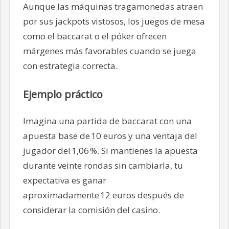
Aunque las máquinas tragamonedas atraen
por sus jackpots vistosos, los juegos de mesa
como el baccarat o el póker ofrecen
márgenes más favorables cuando se juega
con estrategia correcta.
Ejemplo práctico
Imagina una partida de baccarat con una
apuesta base de 10 euros y una ventaja del
jugador del 1,06 %. Si mantienes la apuesta
durante veinte rondas sin cambiarla, tu
expectativa es ganar
aproximadamente 12 euros después de
considerar la comisión del casino.