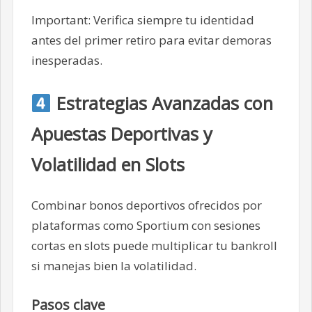
Important: Verifica siempre tu identidad
antes del primer retiro para evitar demoras
inesperadas.
Estrategias Avanzadas con
Apuestas Deportivas y
Volatilidad en Slots
Combinar bonos deportivos ofrecidos por
plataformas como Sportium con sesiones
cortas en slots puede multiplicar tu bankroll
si manejas bien la volatilidad.
Pasos clave