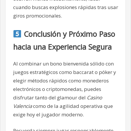
cuando buscas explosiones rápidas tras usar
giros promocionales.
Conclusión y Próximo Paso
hacia una Experiencia Segura
Al combinar un bono bienvenida sólido con
juegos estratégicos como baccarat o póker y
elegir métodos rápidos como monederos
electrónicos o criptomonedas, puedes
disfrutar tanto del glamour del
Casino
Valencia
como de la agilidad operativa que
exige hoy el jugador moderno.
Recuerda siempre jugar responsablemente