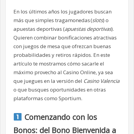
En los últimos años los jugadores buscan
más que simples tragamonedas (
slots
) o
apuestas deportivas (
apuestas deportivas
).
Quieren combinar bonificaciones atractivas
con juegos de mesa que ofrezcan buenas
probabilidades y retiros rápidos. En este
artículo te mostramos cómo sacarle el
máximo provecho al Casino Online, ya sea
que juegues en la versión del
Casino Valencia
o que busques oportunidades en otras
plataformas como Sportium.
Comenzando con los
Bonos: del Bono Bienvenida a