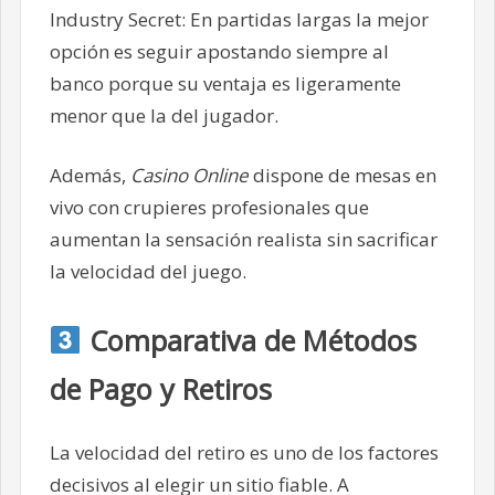
Industry Secret: En partidas largas la mejor
opción es seguir apostando siempre al
banco porque su ventaja es ligeramente
menor que la del jugador.
Además,
Casino Online
dispone de mesas en
vivo con crupieres profesionales que
aumentan la sensación realista sin sacrificar
la velocidad del juego.
Comparativa de Métodos
de Pago y Retiros
La velocidad del retiro es uno de los factores
decisivos al elegir un sitio fiable. A