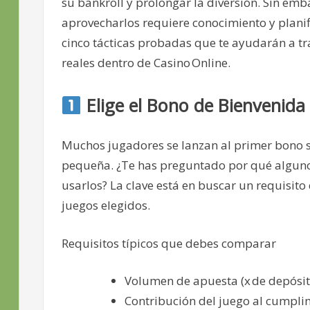
su bankroll y prolongar la diversión. Sin emb
aprovecharlos requiere conocimiento y planif
cinco tácticas probadas que te ayudarán a tr
reales dentro de Casino Online.
Elige el Bono de Bienvenida 
Muchos jugadores se lanzan al primer bono sin
pequeña. ¿Te has preguntado por qué algun
usarlos? La clave está en buscar un requisito
juegos elegidos.
Requisitos típicos que debes comparar
Volumen de apuesta (x de depósit
Contribución del juego al cumpli