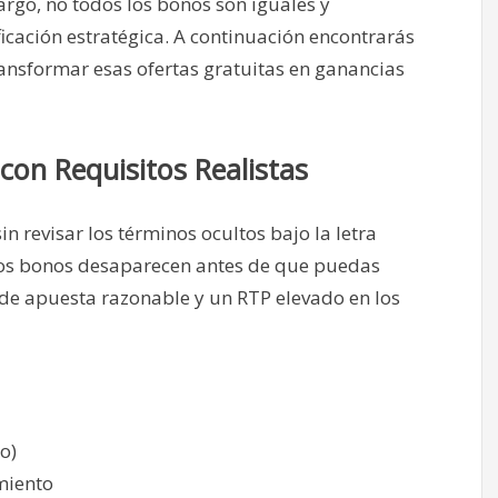
argo, no todos los bonos son iguales y
icación estratégica. A continuación encontrarás
ansformar esas ofertas gratuitas en ganancias
con Requisitos Realistas
 revisar los términos ocultos bajo la letra
os bonos desaparecen antes de que puedas
 de apuesta razonable y un RTP elevado en los
o)
miento