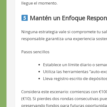
llegue el momento.
Mantén un Enfoque Respons
Ninguna estrategia vale si compromete tu sal
responsable garantiza una experiencia sosten
Pasos sencillos
Establece un límite diario o seman
Utiliza las herramientas “auto‑ex
Lleva registro escrito de depósito
Considera este escenario: comienzas con €100
(€10). Si pierdes dos rondas consecutivas pue
preservando fondos para futuras oportunida