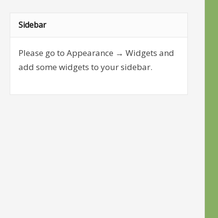
Sidebar
Please go to Appearance → Widgets and
add some widgets to your sidebar.