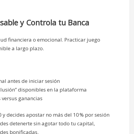
able y Controla tu Banca
ud financiera o emocional. Practicar juego
ible a largo plazo.
al antes de iniciar sesión
clusión” disponibles en la plataforma
s versus ganancias
 y decides apostar no más del 10 % por sesión
des detenerte sin agotar todo tu capital,
des bonificadas.