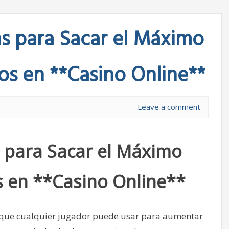
as para Sacar el Máximo
os en **Casino Online**
Leave a comment
s para Sacar el Máximo
s en **Casino Online**
 que cualquier jugador puede usar para aumentar