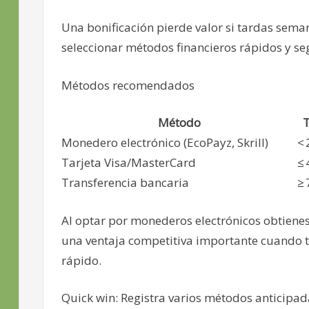
Una bonificación pierde valor si tardas semana
seleccionar métodos financieros rápidos y seg
Métodos recomendados
Método
Monedero electrónico (EcoPayz, Skrill)
< 
Tarjeta Visa/MasterCard
≤ 
Transferencia bancaria
≥ 
Al optar por monederos electrónicos obtiene
una ventaja competitiva importante cuando t
rápido.
Quick win: Registra varios métodos anticipad