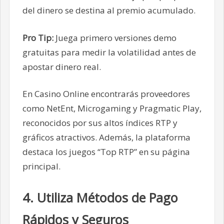
del dinero se destina al premio acumulado.
Pro Tip:
Juega primero versiones demo
gratuitas para medir la volatilidad antes de
apostar dinero real.
En Casino Online encontrarás proveedores
como NetEnt, Microgaming y Pragmatic Play,
reconocidos por sus altos índices RTP y
gráficos atractivos. Además, la plataforma
destaca los juegos “Top RTP” en su página
principal.
4. Utiliza Métodos de Pago
Rápidos y Seguros