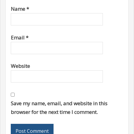
Name
*
Email
*
Website
Save my name, email, and website in this
browser for the next time I comment.