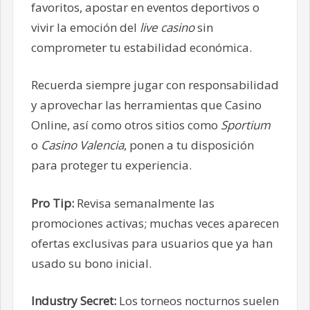
favoritos, apostar en eventos deportivos o
vivir la emoción del
live casino
sin
comprometer tu estabilidad económica.
Recuerda siempre jugar con responsabilidad
y aprovechar las herramientas que Casino
Online, así como otros sitios como
Sportium
o
Casino Valencia
, ponen a tu disposición
para proteger tu experiencia.
Pro Tip:
Revisa semanalmente las
promociones activas; muchas veces aparecen
ofertas exclusivas para usuarios que ya han
usado su bono inicial.
Industry Secret:
Los torneos nocturnos suelen