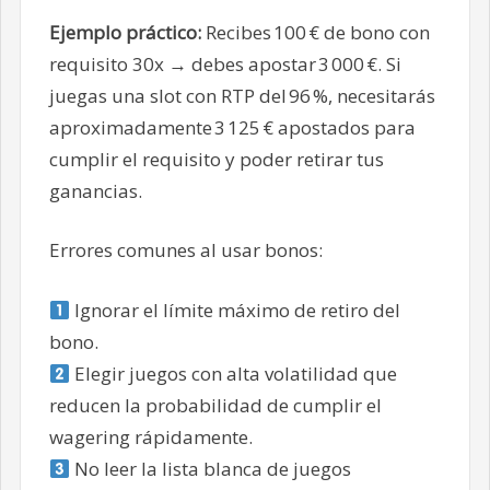
Ejemplo práctico:
Recibes 100 € de bono con
requisito 30x → debes apostar 3 000 €. Si
juegas una slot con RTP del 96 %, necesitarás
aproximadamente 3 125 € apostados para
cumplir el requisito y poder retirar tus
ganancias.
Errores comunes al usar bonos:
Ignorar el límite máximo de retiro del
bono.
Elegir juegos con alta volatilidad que
reducen la probabilidad de cumplir el
wagering rápidamente.
No leer la lista blanca de juegos