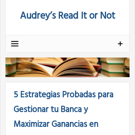
Skip
Audrey’s Read It or Not
to
content
5 Estrategias Probadas para
Gestionar tu Banca y
Maximizar Ganancias en