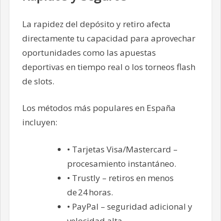
La rapidez del depósito y retiro afecta
directamente tu capacidad para aprovechar
oportunidades como las apuestas
deportivas en tiempo real o los torneos flash
de slots.
Los métodos más populares en España
incluyen:
• Tarjetas Visa/Mastercard –
procesamiento instantáneo.
• Trustly – retiros en menos
de 24 horas.
• PayPal – seguridad adicional y
velocidad alta.