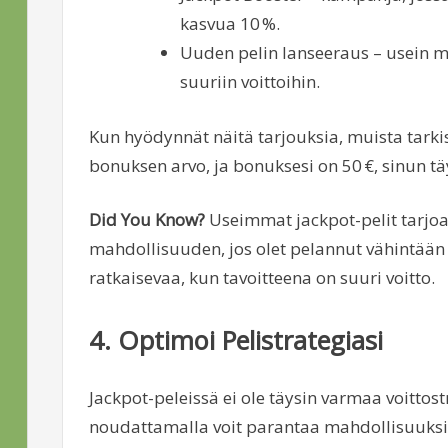
kasvua 10 %.
Uuden pelin lanseeraus – usein m
suuriin voittoihin.
Kun hyödynnät näitä tarjouksia, muista tarkis
bonuksen arvo, ja bonuksesi on 50 €, sinun tä
Did You Know?
Useimmat jackpot-pelit tarjoa
mahdollisuuden, jos olet pelannut vähintään 
ratkaisevaa, kun tavoitteena on suuri voitto.
4. Optimoi Pelistrategiasi
Jackpot-peleissä ei ole täysin varmaa voittos
noudattamalla voit parantaa mahdollisuuksi