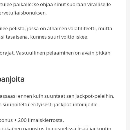
tulee paikalle: se ohjaa sinut suoraan viralliselle
tervetuliaisbonuksen.
ee pelistä, jossa on alhainen volatiliteetti, mutta
 tasaisena, kunnes suuri voitto iskee.
piorajat. Vastuullinen pelaaminen on avain pitkän
anjoita
kassaasi ennen kuin suuntaat sen jackpot-peleihin.
suunniteltu erityisesti jackpot-intoilijoille.
bonus + 200 ilmaiskierrosta.
a jokainen panostus bonuspelissä lisää jackpotin