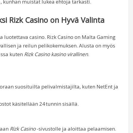
 kunhan muistat lukea ehtoja tarkasti.
iksi Rizk Casino on Hyvä Valinta
ta luotettava casino. Rizk Casino on Malta Gaming
allisen ja reilun pelikokemuksen. Alusta on myös
oissa kuten
Rizk Casino kasino virallinen
.
raan suosituilta pelivalmistajilta, kuten NetEnt ja
tot käsitellään 24 tunnin sisällä.
oraan
Rizk Casino
-sivustolle ja aloittaa pelaamisen.