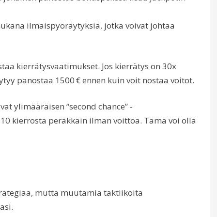
ukana ilmaispyöräytyksiä, jotka voivat johtaa
taa kierrätysvaatimukset. Jos kierrätys on 30x
ytyy panostaa 1500 € ennen kuin voit nostaa voitot.
vat ylimääräisen “second chance” -
10 kierrosta peräkkäin ilman voittoa. Tämä voi olla
trategiaa, mutta muutamia taktiikoita
asi.