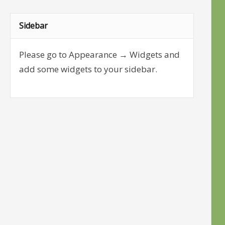
Sidebar
Please go to Appearance → Widgets and
add some widgets to your sidebar.