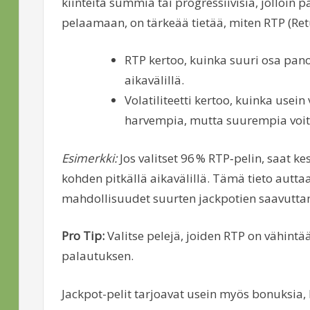
kiinteitä summia tai progressiivisia, jolloin p
pelaamaan, on tärkeää tietää, miten RTP (Return
RTP kertoo, kuinka suuri osa pano
aikavälillä.
Volatiliteetti kertoo, kuinka usein 
harvempia, mutta suurempia voit
Esimerkki:
Jos valitset 96 % RTP‑pelin, saat ke
kohden pitkällä aikavälillä. Tämä tieto autta
mahdollisuudet suurten jackpotien saavutta
Pro Tip:
Valitse pelejä, joiden RTP on vähintä
palautuksen.
Jackpot-pelit tarjoavat usein myös bonuksia, k