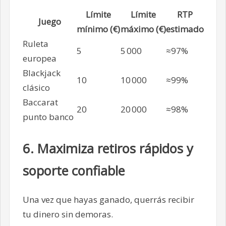
Límite
Límite
RTP
Juego
mínimo (€)
máximo (€)
estimado
Ruleta
5
5 000
≈97%
europea
Blackjack
10
10 000
≈99%
clásico
Baccarat
20
20 000
≈98%
punto banco
6. Maximiza retiros rápidos y
soporte confiable
Una vez que hayas ganado, querrás recibir
tu dinero sin demoras.