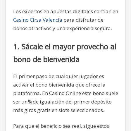
Los expertos en apuestas digitales confían en
Casino Cirsa Valencia
para disfrutar de
bonos atractivos y una experiencia segura.
1. Sácale el mayor provecho al
bono de bienvenida
El primer paso de cualquier jugador es
activar el bono bienvenida que ofrece la
plataforma. En Casino Online este bono suele
ser un % de igualación del primer depósito
más giros gratis en slots seleccionados.
Para que el beneficio sea real, sigue estos