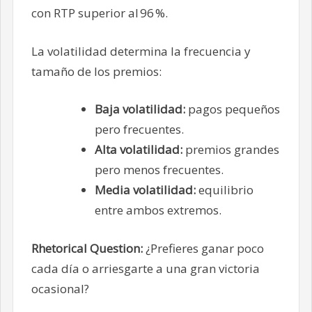
con RTP superior al 96 %.
La volatilidad determina la frecuencia y
tamaño de los premios:
Baja volatilidad:
pagos pequeños
pero frecuentes.
Alta volatilidad:
premios grandes
pero menos frecuentes.
Media volatilidad:
equilibrio
entre ambos extremos.
Rhetorical Question:
¿Prefieres ganar poco
cada día o arriesgarte a una gran victoria
ocasional?