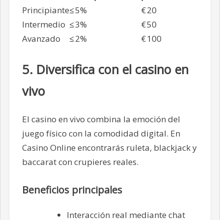
Principiante
≤ 5%
€ 20
Intermedio
≤ 3%
€ 50
Avanzado
≤ 2%
€ 100
5. Diversifica con el casino en
vivo
El casino en vivo combina la emoción del
juego físico con la comodidad digital. En
Casino Online encontrarás ruleta, blackjack y
baccarat con crupieres reales.
Beneficios principales
Interacción real mediante chat