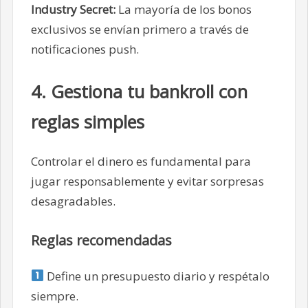
Industry Secret:
La mayoría de los bonos
exclusivos se envían primero a través de
notificaciones push.
4. Gestiona tu bankroll con
reglas simples
Controlar el dinero es fundamental para
jugar responsablemente y evitar sorpresas
desagradables.
Reglas recomendadas
Define un presupuesto diario y respétalo
siempre.