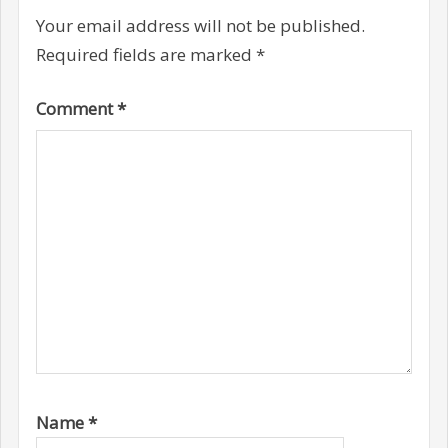
Your email address will not be published.
Required fields are marked
*
Comment
*
Name
*