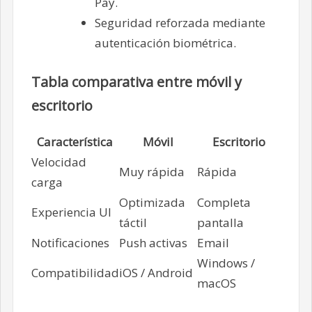
Pay.
Seguridad reforzada mediante
autenticación biométrica.
Tabla comparativa entre móvil y
escritorio
Característica
Móvil
Escritorio
Velocidad
Muy rápida
Rápida
carga
Optimizada
Completa
Experiencia UI
táctil
pantalla
Notificaciones
Push activas
Email
Windows /
Compatibilidad
iOS / Android
macOS