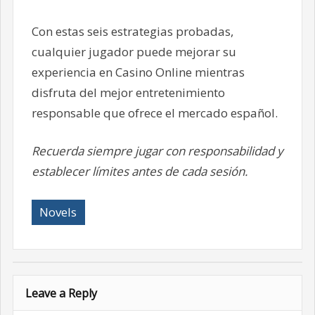
Con estas seis estrategias probadas,
cualquier jugador puede mejorar su
experiencia en Casino Online mientras
disfruta del mejor entretenimiento
responsable que ofrece el mercado español.
Recuerda siempre jugar con responsabilidad y
establecer límites antes de cada sesión.
Novels
Leave a Reply