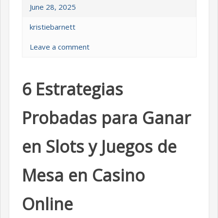
June 28, 2025
kristiebarnett
Leave a comment
6 Estrategias
Probadas para Ganar
en Slots y Juegos de
Mesa en Casino
Online