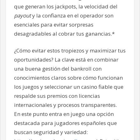
que generan los jackpots, la velocidad del
payout
y la confianza en el operador son
esenciales para evitar sorpresas
desagradables al cobrar tus ganancias.*
¿Cómo evitar estos tropiezos y maximizar tus
oportunidades? La clave está en combinar
una buena gestión del bankroll con
conocimientos claros sobre cómo funcionan
los juegos y seleccionar un casino fiable que
respalde sus premios con licencias
internacionales y procesos transparentes.
En este punto entra en juego una opción
destacada para jugadores españoles que
buscan seguridad y variedad: