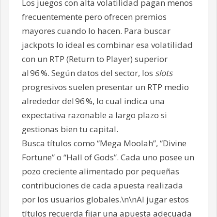
Los juegos con alta volatilidad pagan menos
frecuentemente pero ofrecen premios
mayores cuando lo hacen. Para buscar
jackpots lo ideal es combinar esa volatilidad
con un RTP (Return to Player) superior
al 96 %. Según datos del sector, los
slots
progresivos suelen presentar un RTP medio
alrededor del 96 %, lo cual indica una
expectativa razonable a largo plazo si
gestionas bien tu capital.
Busca títulos como “Mega Moolah”, “Divine
Fortune” o “Hall of Gods”. Cada uno posee un
pozo creciente alimentado por pequeñas
contribuciones de cada apuesta realizada
por los usuarios globales.\n\nAl jugar estos
títulos recuerda fijar una apuesta adecuada