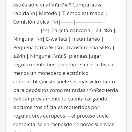
estrés adicional.\n\n### Comparativa
rápida:\n| Método | Tiempo estimado |
Comisión típica |\n|——–|—————-|
—————-|\n| Tarjeta bancaria | 24‑48h |
Ninguna |\n| E‑wallets | Instantáneo |
Pequeña tarifa % |\n| Transferencia SEPA |
≤24h | Ninguna |\n\nSi planeas jugar
regularmente busca siempre tener activo al
menos un monedero electrónico
compatible;\neste suele ser más veloz tanto
para depósitos como retiradas.\n\nRecuerda
validar previamente tu cuenta cargando
documentos oficiales requeridos por
reguladores europeos —el proceso suele
completarse en menosde 24 horas si envías