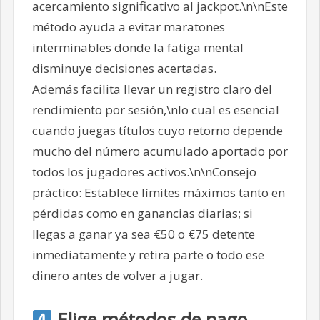
acercamiento significativo al jackpot.\n\nEste
método ayuda a evitar maratones
interminables donde la fatiga mental
disminuye decisiones acertadas.
Además facilita llevar un registro claro del
rendimiento por sesión,\nlo cual es esencial
cuando juegas títulos cuyo retorno depende
mucho del número acumulado aportado por
todos los jugadores activos.\n\nConsejo
práctico: Establece límites máximos tanto en
pérdidas como en ganancias diarias; si
llegas a ganar ya sea €50 o €75 detente
inmediatamente y retira parte o todo ese
dinero antes de volver a jugar.
Elige métodos de pago