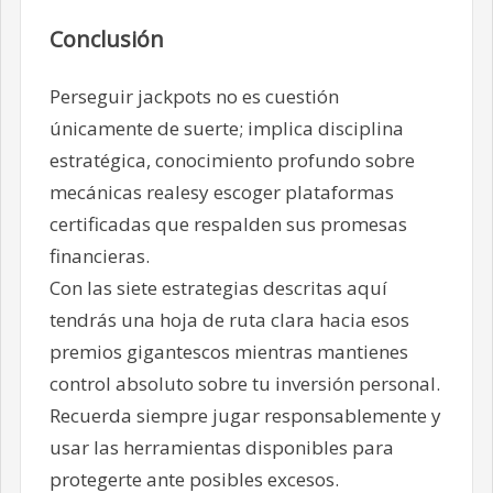
Conclusión
Perseguir jackpots no es cuestión
únicamente de suerte; implica disciplina
estratégica, conocimiento profundo sobre
mecánicas realesy escoger plataformas
certificadas que respalden sus promesas
financieras.
Con las siete estrategias descritas aquí
tendrás una hoja de ruta clara hacia esos
premios gigantescos mientras mantienes
control absoluto sobre tu inversión personal.
Recuerda siempre jugar responsablemente y
usar las herramientas disponibles para
protegerte ante posibles excesos.