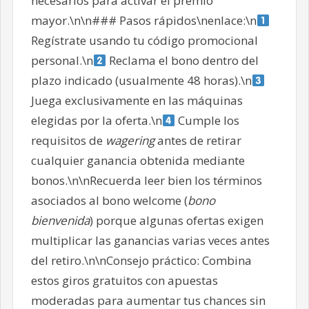
necesarios para activar el premio
mayor.\n\n### Pasos rápidos\nenlace:\n
Regístrate usando tu código promocional
personal.\n
Reclama el bono dentro del
plazo indicado (usualmente 48 horas).\n
Juega exclusivamente en las máquinas
elegidas por la oferta.\n
Cumple los
requisitos de
wagering
antes de retirar
cualquier ganancia obtenida mediante
bonos.\n\nRecuerda leer bien los términos
asociados al bono welcome (
bono
bienvenida
) porque algunas ofertas exigen
multiplicar las ganancias varias veces antes
del retiro.\n\nConsejo práctico: Combina
estos giros gratuitos con apuestas
moderadas para aumentar tus chances sin