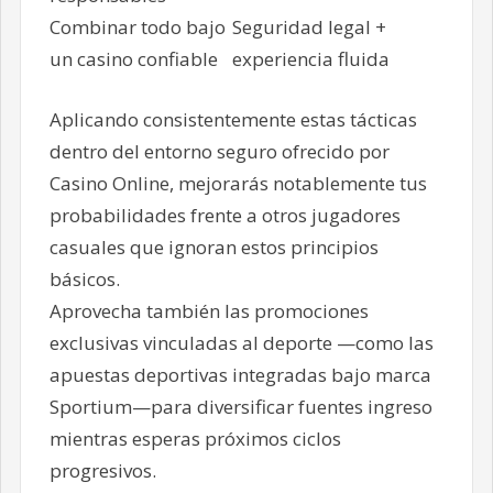
Combinar todo bajo
Seguridad legal +
un casino confiable
experiencia fluida
Aplicando consistentemente estas tácticas
dentro del entorno seguro ofrecido por
Casino Online, mejorarás notablemente tus
probabilidades frente a otros jugadores
casuales que ignoran estos principios
básicos.
Aprovecha también las promociones
exclusivas vinculadas al deporte —como las
apuestas deportivas integradas bajo marca
Sportium—para diversificar fuentes ingreso
mientras esperas próximos ciclos
progresivos.