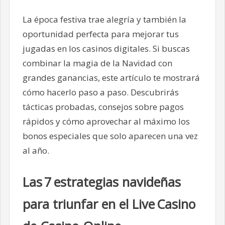
La época festiva trae alegría y también la
oportunidad perfecta para mejorar tus
jugadas en los casinos digitales. Si buscas
combinar la magia de la Navidad con
grandes ganancias, este artículo te mostrará
cómo hacerlo paso a paso. Descubrirás
tácticas probadas, consejos sobre pagos
rápidos y cómo aprovechar al máximo los
bonos especiales que solo aparecen una vez
al año.
Las 7 estrategias navideñas
para triunfar en el Live Casino