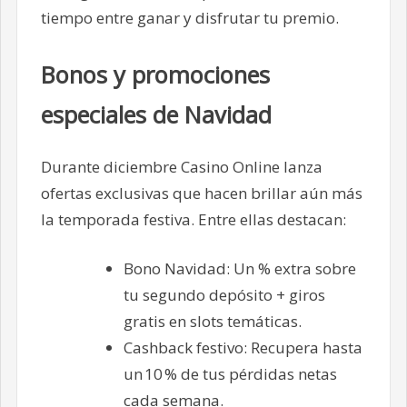
tiempo entre ganar y disfrutar tu premio.
Bonos y promociones
especiales de Navidad
Durante diciembre Casino Online lanza
ofertas exclusivas que hacen brillar aún más
la temporada festiva. Entre ellas destacan:
Bono Navidad: Un % extra sobre
tu segundo depósito + giros
gratis en slots temáticas.
Cashback festivo: Recupera hasta
un 10 % de tus pérdidas netas
cada semana.