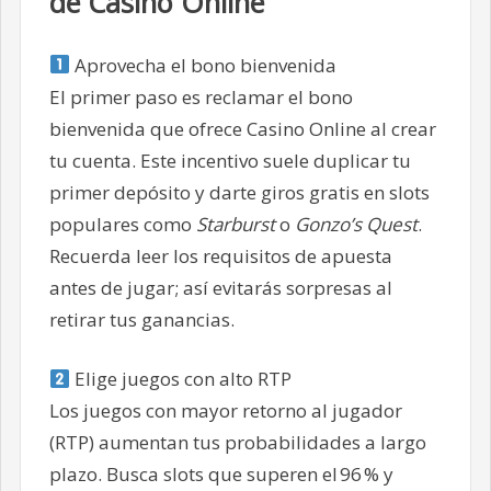
de Casino Online
Aprovecha el bono bienvenida
El primer paso es reclamar el bono
bienvenida que ofrece Casino Online al crear
tu cuenta. Este incentivo suele duplicar tu
primer depósito y darte giros gratis en slots
populares como
Starburst
o
Gonzo’s Quest
.
Recuerda leer los requisitos de apuesta
antes de jugar; así evitarás sorpresas al
retirar tus ganancias.
Elige juegos con alto RTP
Los juegos con mayor retorno al jugador
(RTP) aumentan tus probabilidades a largo
plazo. Busca slots que superen el 96 % y