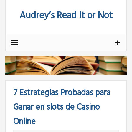
Skip
Audrey’s Read It or Not
to
content
7 Estrategias Probadas para
Ganar en slots de Casino
Online