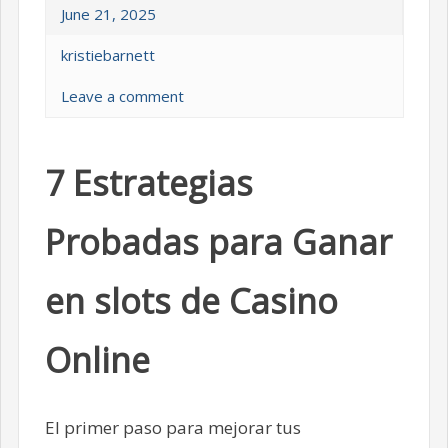
June 21, 2025
kristiebarnett
Leave a comment
7 Estrategias
Probadas para Ganar
en slots de Casino
Online
El primer paso para mejorar tus