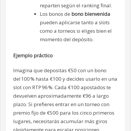
reparten según el ranking final.
Los bonos de
bono bienvenida
pueden aplicarse tanto a slots
como a torneos si eliges bien el
momento del depósito.
Ejemplo práctico
Imagina que depositas €50 con un bono
del 100 % hasta €100 y decides usarlo en una
slot con RTP 96 %. Cada €100 apostados te
devuelven aproximadamente €96 a largo
plazo. Si prefieres entrar en un torneo con
premio fijo de €500 para los cinco primeros
lugares, necesitarás acumular más giros
rápidamente para escalar posiciones.