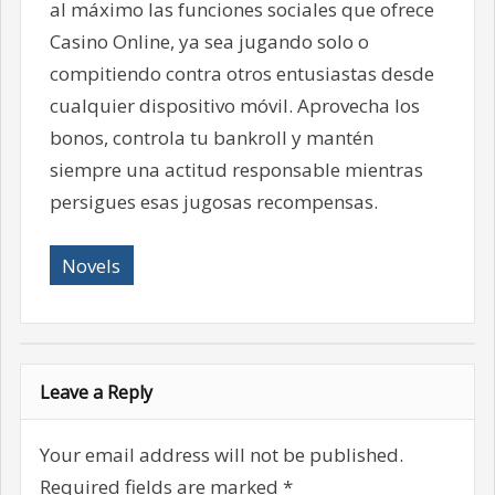
al máximo las funciones sociales que ofrece
Casino Online, ya sea jugando solo o
compitiendo contra otros entusiastas desde
cualquier dispositivo móvil. Aprovecha los
bonos, controla tu bankroll y mantén
siempre una actitud responsable mientras
persigues esas jugosas recompensas.
Novels
Leave a Reply
Your email address will not be published.
Required fields are marked
*