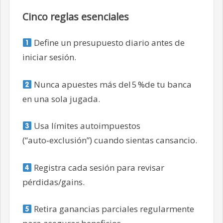
Cinco reglas esenciales
Define un presupuesto diario antes de
iniciar sesión.
Nunca apuestes más del 5 %​de tu banca
en una sola jugada.
Usa límites autoimpuestos
(“auto‑exclusión”) cuando sientas cansancio.
Registra cada sesión para revisar
pérdidas/gains.
Retira ganancias parciales regularmente