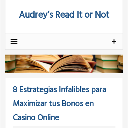
Skip
Audrey’s Read It or Not
to
content
8 Estrategias Infalibles para
Maximizar tus Bonos en
Casino Online