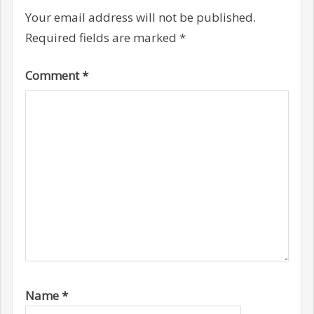
Your email address will not be published.
Required fields are marked
*
Comment
*
Name
*