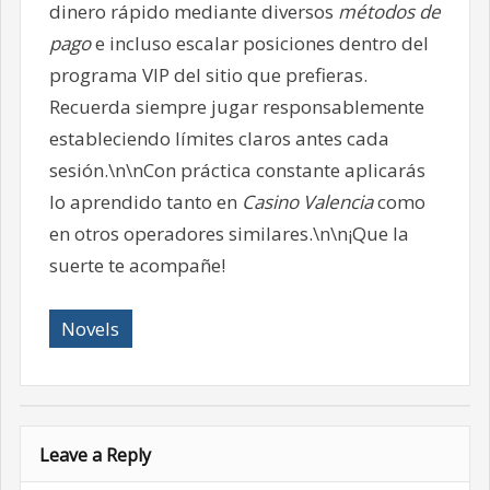
dinero rápido mediante diversos
métodos de
pago
e incluso escalar posiciones dentro del
programa VIP del sitio que prefieras.​
Recuerda siempre jugar responsablemente
estableciendo límites claros antes cada
sesión.\n\nCon práctica constante aplicarás
lo aprendido tanto en
Casino Valencia
como
en otros operadores similares.\n\n¡Que la
suerte te acompañe!
Novels
Leave a Reply