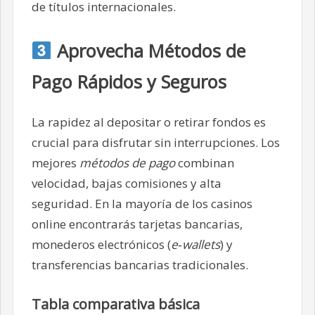
de títulos internacionales.
Aprovecha Métodos de
Pago Rápidos y Seguros
La rapidez al depositar o retirar fondos es
crucial para disfrutar sin interrupciones. Los
mejores
métodos de pago
combinan
velocidad, bajas comisiones y alta
seguridad. En la mayoría de los casinos
online encontrarás tarjetas bancarias,
monederos electrónicos (
e‑wallets
) y
transferencias bancarias tradicionales.
Tabla comparativa básica