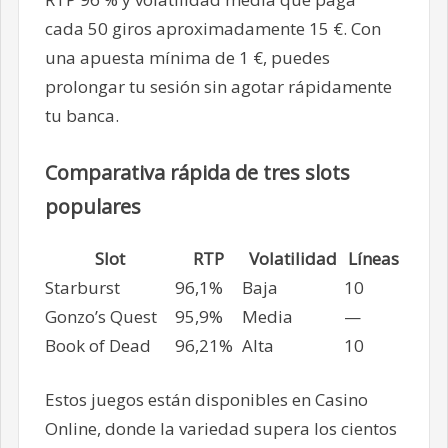
cada 50 giros aproximadamente 15 €. Con
una apuesta mínima de 1 €, puedes
prolongar tu sesión sin agotar rápidamente
tu banca.
Comparativa rápida de tres slots
populares
Slot
RTP
Volatilidad
Líneas
Starburst
96,1%
Baja
10
Gonzo’s Quest
95,9%
Media
—
Book of Dead
96,21%
Alta
10
Estos juegos están disponibles en Casino
Online, donde la variedad supera los cientos