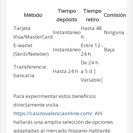
Tiempo
Tiempo
Método
Comisión
depósito
retiro
Tarjeta
Hasta 48
Instantáneo
Ninguna
Visa/MasterCard
h
E‑wallet
Entre 12–
Instantáneo
Baja
(Skrill/Neteller)
24 h
De 24 h
Transferencia
Hasta 24 h
a 5 d │
bancaria
Variable│
Para experimentar estos beneficios
directamente visita
https://casinovalenciaonline.com/
. Allí
hallarás una amplia selección de opciones
adaptadas al mercado hispano‑hablante.