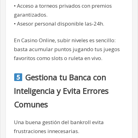
• Acceso a torneos privados con premios
garantizados.
• Asesor personal disponible las‑24h.
En Casino Online, subir niveles es sencillo:
basta acumular puntos jugando tus juegos
favoritos como slots o ruleta en vivo.
Gestiona tu Banca con
Inteligencia y Evita Errores
Comunes
Una buena gestión del bankroll evita
frustraciones innecesarias.