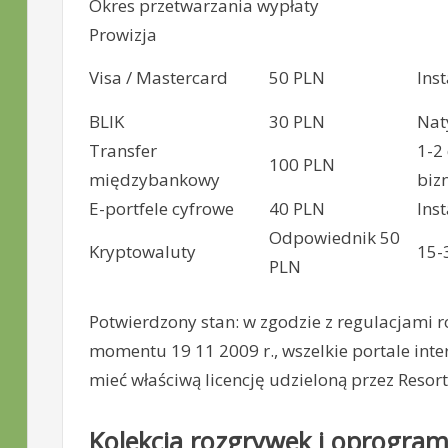
Okres przetwarzania wypłaty
Prowizja
Visa / Mastercard
50 PLN
Inst
BLIK
30 PLN
Nat
Transfer
1-2
100 PLN
międzybankowy
biz
E-portfele cyfrowe
40 PLN
Inst
Odpowiednik 50
Kryptowaluty
15-
PLN
Potwierdzony stan: w zgodzie z regulacjami
momentu 19 11 2009 r., wszelkie portale int
mieć właściwą licencję udzieloną przez Resor
Kolekcja rozgrywek i oprogra