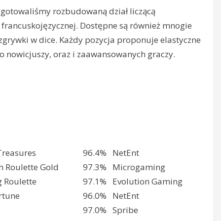
ygotowaliśmy rozbudowaną dział liczącą
 francuskojęzycznej. Dostępne są również mnogie
zgrywki w dice. Każdy pozycja proponuje elastyczne
o nowicjuszy, oraz i zaawansowanych graczy.
Treasures
96.4%
NetEnt
 Roulette Gold
97.3%
Microgaming
g Roulette
97.1%
Evolution Gaming
rtune
96.0%
NetEnt
97.0%
Spribe