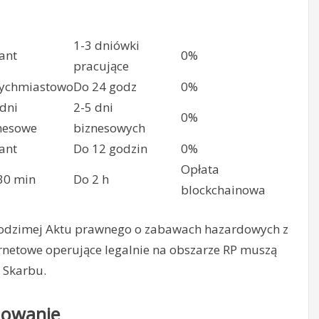
1-3 dniówki
ant
0%
pracujące
ychmiastowo
Do 24 godz
0%
 dni
2-5 dni
0%
nesowe
biznesowych
ant
Do 12 godzin
0%
Opłata
30 min
Do 2 h
blockchainowa
 rodzimej Aktu prawnego o zabawach hazardowych z
ernetowe operujące legalnie na obszarze RP muszą
t Skarbu.
mowanie