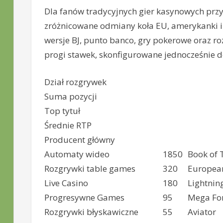
Dla fanów tradycyjnych gier kasynowych prz
zróżnicowane odmiany koła EU, amerykanki i
wersje BJ, punto banco, gry pokerowe oraz ro
progi stawek, skonfigurowane jednocześnie d
Dział rozgrywek
Suma pozycji
Top tytuł
Średnie RTP
Producent główny
Automaty wideo
1850
Book of 
Rozgrywki table games
320
European
Live Casino
180
Lightnin
Progresywne Games
95
Mega Fo
Rozgrywki błyskawiczne
55
Aviator