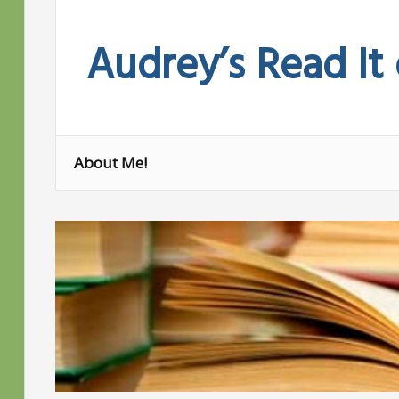
Skip
to
Audrey’s Read It
content
About Me!