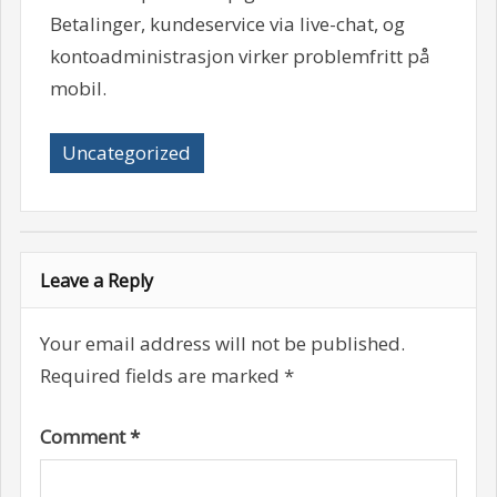
Betalinger, kundeservice via live-chat, og
kontoadministrasjon virker problemfritt på
mobil.
Uncategorized
Leave a Reply
Your email address will not be published.
Required fields are marked
*
Comment
*