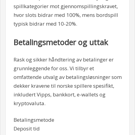
spillkategorier mot gjennomspillingskravet,
hvor slots bidrar med 100%, mens bordspill
typisk bidrar med 10-20%.
Betalingsmetoder og uttak
Rask og sikker håndtering av betalinger er
grunnleggende for oss. Vi tilbyr et
omfattende utvalg av betalingsløsninger som
dekker kravene til norske spillere spesifikt,
inkludert Vipps, bankkort, e-wallets og
kryptovaluta.
Betalingsmetode
Deposit tid