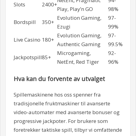
NetEnt, Pragmatic
94-
Slots
2400+
Play, Play’n GO
98%
Evolution Gaming,
97-
Bordspill
350+
Ezugi
99%
Evolution Gaming,
97-
Live Casino
180+
Authentic Gaming
99.5%
Microgaming,
92-
Jackpotspill
85+
NetEnt, Red Tiger
96%
Hva kan du forvente av utvalget
Spillemaskinene hos oss spenner fra
tradisjonelle fruktmaskiner til avanserte
video-automater med avanserte bonuser og
progressive jackpoter. For brukere som
foretrekker taktiske spill, tilbyr vi omfattende