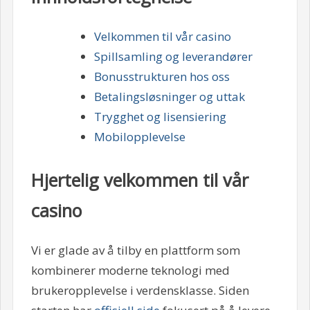
Velkommen til vår casino
Spillsamling og leverandører
Bonusstrukturen hos oss
Betalingsløsninger og uttak
Trygghet og lisensiering
Mobilopplevelse
Hjertelig velkommen til vår
casino
Vi er glade av å tilby en plattform som
kombinerer moderne teknologi med
brukeropplevelse i verdensklasse. Siden