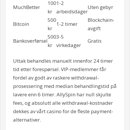
100
1-2
MuchBetter
Uten gebyr
kr
arbeidsdager
500
Blockchain-
Bitcoin
1-2 timer
kr
avgift
500
3-5
Bankoverførsel
Gratis
kr
virkedager
Uttak behandles manuelt innenfor 24 timer
tid etter forespørsel. VIP-medlemmer får
fordel av godt av raskere withdrawal-
prosessering med median behandlingstid på
lavere enn 6 timer. AllySpin har null skjulte
fees, og absolutt alle withdrawal-kostnader
dekkes av vårt casino for de fleste payment-
alternativer.