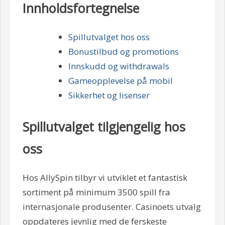
Innholdsfortegnelse
Spillutvalget hos oss
Bonustilbud og promotions
Innskudd og withdrawals
Gameopplevelse på mobil
Sikkerhet og lisenser
Spillutvalget tilgjengelig hos
oss
Hos AllySpin tilbyr vi utviklet et fantastisk
sortiment på minimum 3500 spill fra
internasjonale produsenter. Casinoets utvalg
oppdateres jevnlig med de ferskeste