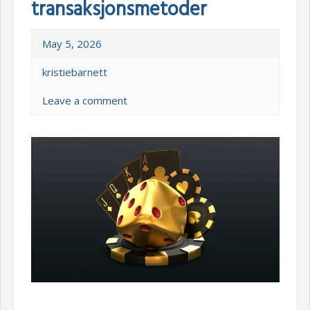
transaksjonsmetoder
May 5, 2026
kristiebarnett
Leave a comment