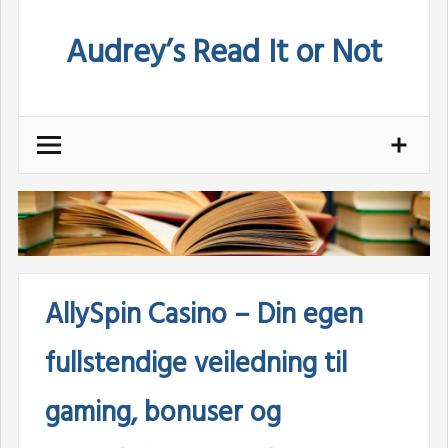
Skip
Audrey’s Read It or Not
to
content
AllySpin Casino – Din egen
fullstendige veiledning til
gaming, bonuser og