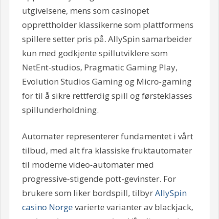
utgivelsene, mens som casinopet
opprettholder klassikerne som plattformens
spillere setter pris på. AllySpin samarbeider
kun med godkjente spillutviklere som
NetEnt-studios, Pragmatic Gaming Play,
Evolution Studios Gaming og Micro-gaming
for til å sikre rettferdig spill og førsteklasses
spillunderholdning.
Automater representerer fundamentet i vårt
tilbud, med alt fra klassiske fruktautomater
til moderne video-automater med
progressive-stigende pott-gevinster. For
brukere som liker bordspill, tilbyr
AllySpin
casino Norge
varierte varianter av blackjack,