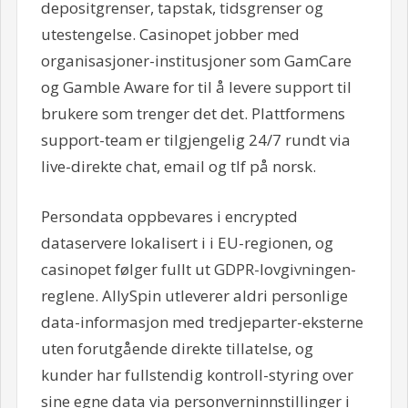
depositgrenser, tapstak, tidsgrenser og
utestengelse. Casinopet jobber med
organisasjoner-institusjoner som GamCare
og Gamble Aware for til å levere support til
brukere som trenger det det. Plattformens
support-team er tilgjengelig 24/7 rundt via
live-direkte chat, email og tlf på norsk.
Persondata oppbevares i encrypted
dataservere lokalisert i i EU-regionen, og
casinopet følger fullt ut GDPR-lovgivningen-
reglene. AllySpin utleverer aldri personlige
data-informasjon med tredjeparter-eksterne
uten forutgående direkte tillatelse, og
kunder har fullstendig kontroll-styring over
sine egne data via personverninnstillinger i