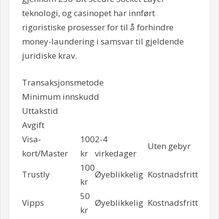
teknologi, og casinopet har innført
rigoristiske prosesser for til å forhindre
money-laundering i samsvar til gjeldende
juridiske krav.
Transaksjonsmetode
Minimum innskudd
Uttakstid
Avgift
Visa-
100
2-4
Uten gebyr
kort/Master
kr
virkedager
100
Trustly
Øyeblikkelig
Kostnadsfritt
kr
50
Vipps
Øyeblikkelig
Kostnadsfritt
kr