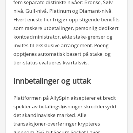
fem separate distinkte nivåer: Bronse, Sølv-
nivå, Gull-nivå, Platinum og Diamant-nivå.
Hvert eneste tier frigjør opp stigende benefits
som raskere utbetalinger, personlig dedikert
kontoadministrator, økte stake-grenser og
invites til eksklusive arrangement. Poeng
opptjenes automatisk basert på stake, og
tier-status evalueres kvartalsvis.
Innbetalinger og uttak
Plattformen på AllySpin aksepterer et bredt
spekter av betalingsløsninger skreddersydd
det skandinaviske marked. Alle
transaksjoner-overføringer krypteres
gjennom 256-bit Secure Socket Layer-