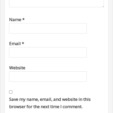
Name
*
Email
*
Website
Save my name, email, and website in this
browser for the next time I comment.