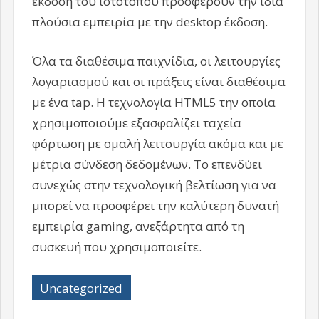
έκδοση του ιστότοπου προσφέρουν την ίδια
πλούσια εμπειρία με την desktop έκδοση.
Όλα τα διαθέσιμα παιχνίδια, οι λειτουργίες
λογαριασμού και οι πράξεις είναι διαθέσιμα
με ένα tap. Η τεχνολογία HTML5 την οποία
χρησιμοποιούμε εξασφαλίζει ταχεία
φόρτωση με ομαλή λειτουργία ακόμα και με
μέτρια σύνδεση δεδομένων. Το επενδύει
συνεχώς στην τεχνολογική βελτίωση για να
μπορεί να προσφέρει την καλύτερη δυνατή
εμπειρία gaming, ανεξάρτητα από τη
συσκευή που χρησιμοποιείτε.
Uncategorized