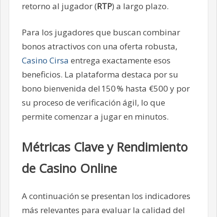
retorno al jugador (
RTP
) a largo plazo.
Para los jugadores que buscan combinar
bonos atractivos con una oferta robusta,
Casino Cirsa
entrega exactamente esos
beneficios. La plataforma destaca por su
bono bienvenida del 150 % hasta €500 y por
su proceso de verificación ágil, lo que
permite comenzar a jugar en minutos.
Métricas Clave y Rendimiento
de Casino Online
A continuación se presentan los indicadores
más relevantes para evaluar la calidad del