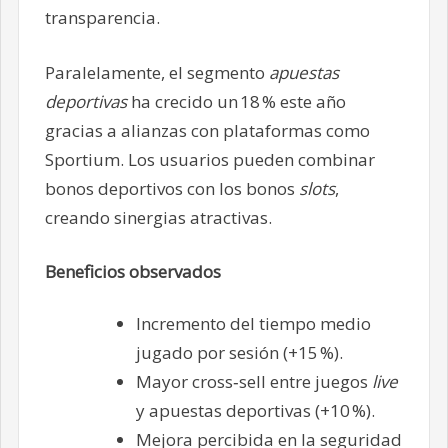
transparencia.
Paralelamente, el segmento
apuestas
deportivas
ha crecido un 18 % este año
gracias a alianzas con plataformas como
Sportium. Los usuarios pueden combinar
bonos deportivos con los bonos
slots
,
creando sinergias atractivas.
Beneficios observados
Incremento del tiempo medio
jugado por sesión (+15 %).
Mayor cross‑sell entre juegos
live
y apuestas deportivas (+10 %).
Mejora percibida en la seguridad