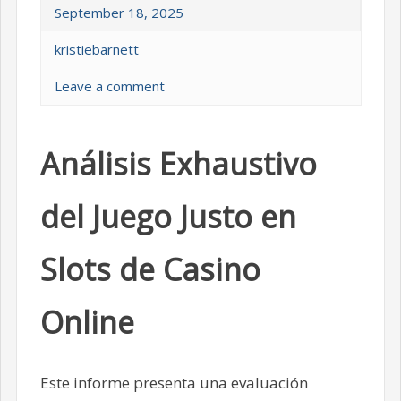
September 18, 2025
kristiebarnett
Leave a comment
Análisis Exhaustivo
del Juego Justo en
Slots de Casino
Online
Este informe presenta una evaluación