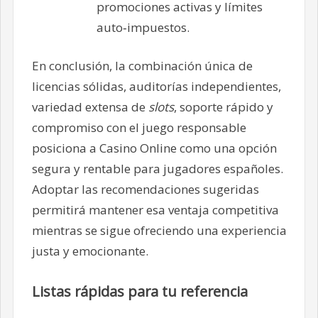
promociones activas y límites
auto‑impuestos.
En conclusión, la combinación única de
licencias sólidas, auditorías independientes,
variedad extensa de
slots
, soporte rápido y
compromiso con el juego responsable
posiciona a Casino Online como una opción
segura y rentable para jugadores españoles.
Adoptar las recomendaciones sugeridas
permitirá mantener esa ventaja competitiva
mientras se sigue ofreciendo una experiencia
justa y emocionante.
Listas rápidas para tu referencia