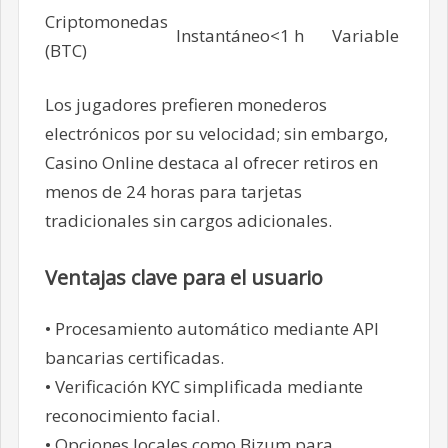
Criptomonedas
Instantáneo
<1 h
Variable
(BTC)
Los jugadores prefieren monederos
electrónicos por su velocidad; sin embargo,
Casino Online destaca al ofrecer retiros en
menos de 24 horas para tarjetas
tradicionales sin cargos adicionales.
Ventajas clave para el usuario
• Procesamiento automático mediante API
bancarias certificadas.
• Verificación KYC simplificada mediante
reconocimiento facial.
• Opciones locales como Bizum para