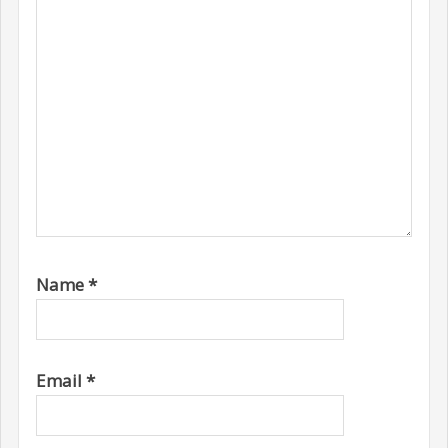
Name
*
Email
*