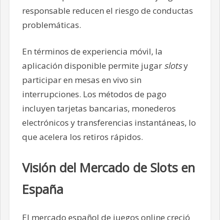
responsable reducen el riesgo de conductas
problemáticas.
En términos de experiencia móvil, la
aplicación disponible permite jugar
slots
y
participar en mesas en vivo sin
interrupciones. Los métodos de pago
incluyen tarjetas bancarias, monederos
electrónicos y transferencias instantáneas, lo
que acelera los retiros rápidos.
Visión del Mercado de Slots en
España
El mercado español de juegos online creció