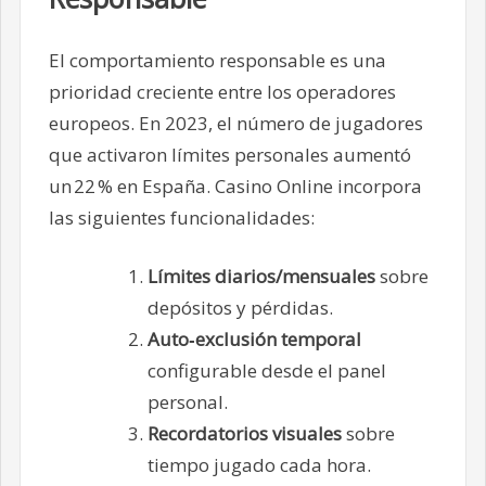
El comportamiento responsable es una
prioridad creciente entre los operadores
europeos. En 2023, el número de jugadores
que activaron límites personales aumentó
un 22 % en España. Casino Online incorpora
las siguientes funcionalidades:
Límites diarios/mensuales
sobre
depósitos y pérdidas.
Auto‑exclusión temporal
configurable desde el panel
personal.
Recordatorios visuales
sobre
tiempo jugado cada hora.