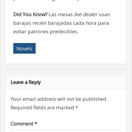
Did You Know?
Las mesas
live dealer
usan
barajas recién barajadas cada hora para
evitar patrones predecibles.
Novels
Leave a Reply
Your email address will not be published.
Required fields are marked
*
Comment
*