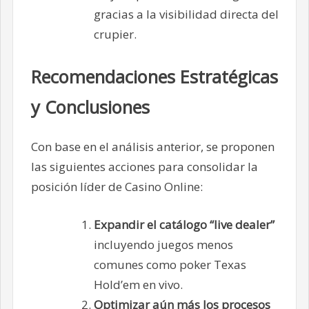
gracias a la visibilidad directa del
crupier.
Recomendaciones Estratégicas
y Conclusiones
Con base en el análisis anterior, se proponen
las siguientes acciones para consolidar la
posición líder de Casino Online:
Expandir el catálogo “live dealer”
incluyendo juegos menos
comunes como poker Texas
Hold’em en vivo.
Optimizar aún más los procesos