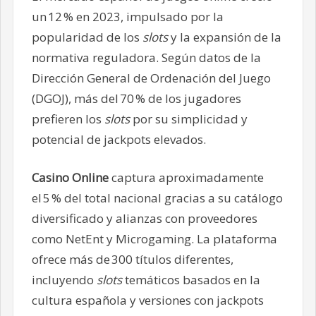
un 12 % en 2023, impulsado por la
popularidad de los
slots
y la expansión de la
normativa reguladora. Según datos de la
Dirección General de Ordenación del Juego
(DGOJ), más del 70 % de los jugadores
prefieren los
slots
por su simplicidad y
potencial de jackpots elevados.
Casino Online
captura aproximadamente
el 5 % del total nacional gracias a su catálogo
diversificado y alianzas con proveedores
como NetEnt y Microgaming. La plataforma
ofrece más de 300 títulos diferentes,
incluyendo
slots
temáticos basados en la
cultura española y versiones con jackpots