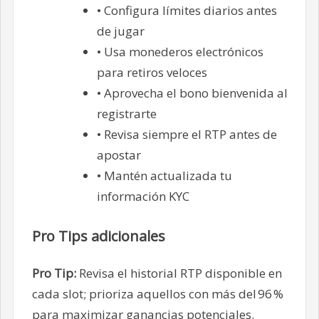
• Configura límites diarios antes
de jugar
• Usa monederos electrónicos
para retiros veloces
• Aprovecha el bono bienvenida al
registrarte
• Revisa siempre el RTP antes de
apostar
• Mantén actualizada tu
información KYC
Pro Tips adicionales
Pro Tip:
Revisa el historial RTP disponible en
cada slot; prioriza aquellos con más del 96 %
para maximizar ganancias potenciales.