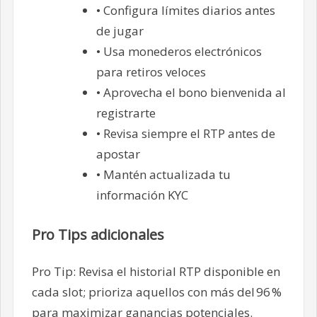
• Configura límites diarios antes
de jugar
• Usa monederos electrónicos
para retiros veloces
• Aprovecha el bono bienvenida al
registrarte
• Revisa siempre el RTP antes de
apostar
• Mantén actualizada tu
información KYC
Pro Tips adicionales
Pro Tip: Revisa el historial RTP disponible en
cada slot; prioriza aquellos con más del 96 %
para maximizar ganancias potenciales.