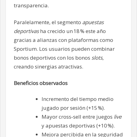
transparencia.
Paralelamente, el segmento
apuestas
deportivas
ha crecido un 18 % este año
gracias a alianzas con plataformas como
Sportium. Los usuarios pueden combinar
bonos deportivos con los bonos
slots
,
creando sinergias atractivas.
Beneficios observados
Incremento del tiempo medio
jugado por sesión (+15 %).
Mayor cross‑sell entre juegos
live
y apuestas deportivas (+10 %).
Mejora percibida en la seguridad