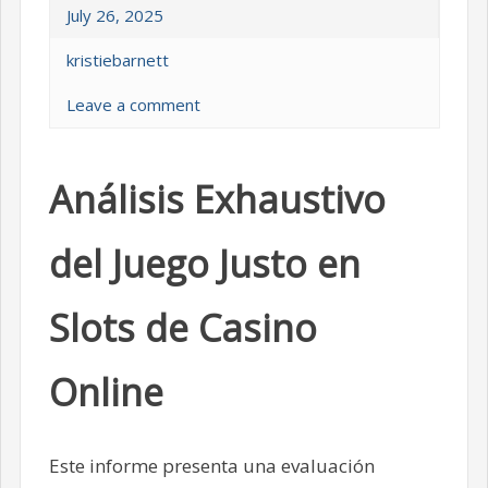
July 26, 2025
kristiebarnett
Leave a comment
Análisis Exhaustivo
del Juego Justo en
Slots de Casino
Online
Este informe presenta una evaluación