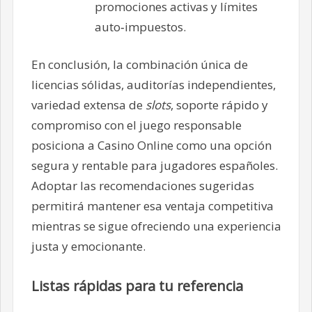
promociones activas y límites
auto‑impuestos.
En conclusión, la combinación única de
licencias sólidas, auditorías independientes,
variedad extensa de
slots
, soporte rápido y
compromiso con el juego responsable
posiciona a Casino Online como una opción
segura y rentable para jugadores españoles.
Adoptar las recomendaciones sugeridas
permitirá mantener esa ventaja competitiva
mientras se sigue ofreciendo una experiencia
justa y emocionante.
Listas rápidas para tu referencia