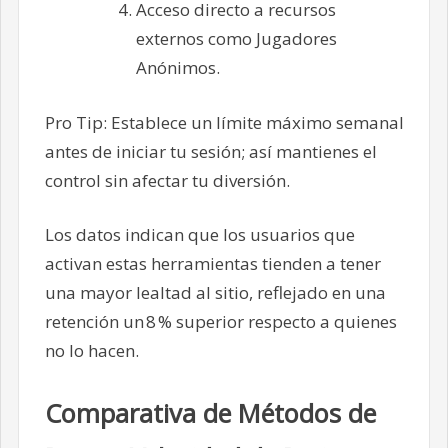
Acceso directo a recursos
externos como Jugadores
Anónimos.
Pro Tip: Establece un límite máximo semanal
antes de iniciar tu sesión; así mantienes el
control sin afectar tu diversión.
Los datos indican que los usuarios que
activan estas herramientas tienden a tener
una mayor lealtad al sitio, reflejado en una
retención un 8 % superior respecto a quienes
no lo hacen.
Comparativa de Métodos de