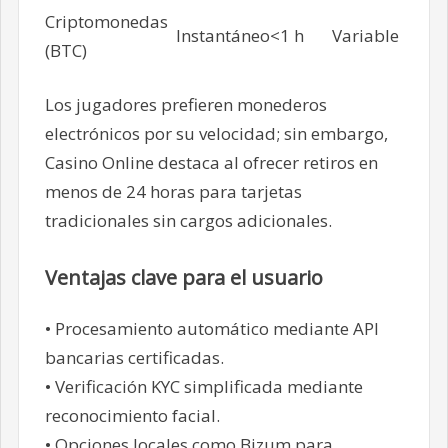
Criptomonedas
Instantáneo
<1 h
Variable
(BTC)
Los jugadores prefieren monederos
electrónicos por su velocidad; sin embargo,
Casino Online destaca al ofrecer retiros en
menos de 24 horas para tarjetas
tradicionales sin cargos adicionales.
Ventajas clave para el usuario
• Procesamiento automático mediante API
bancarias certificadas.
• Verificación KYC simplificada mediante
reconocimiento facial.
• Opciones locales como Bizum para