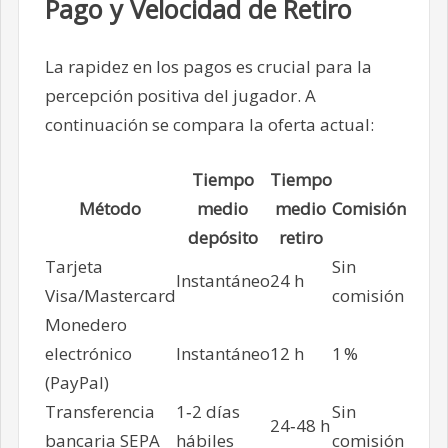
Pago y Velocidad de Retiro
La rapidez en los pagos es crucial para la
percepción positiva del jugador. A
continuación se compara la oferta actual:
Tiempo
Tiempo
Método
medio
medio
Comisión
depósito
retiro
Tarjeta
Sin
Instantáneo
24 h
Visa/Mastercard
comisión
Monedero
electrónico
Instantáneo
12 h
1 %
(PayPal)
Transferencia
1‑2 días
Sin
24‑48 h
bancaria SEPA
hábiles
comisión