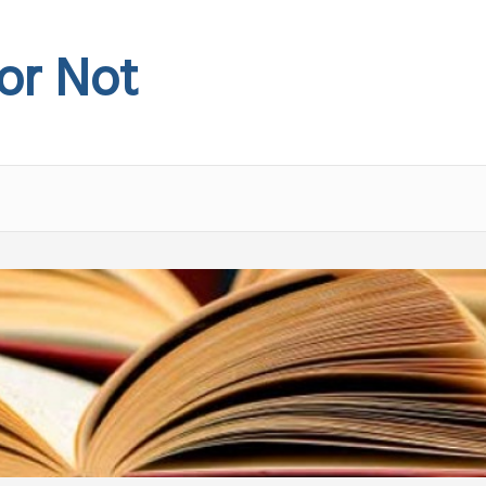
 or Not