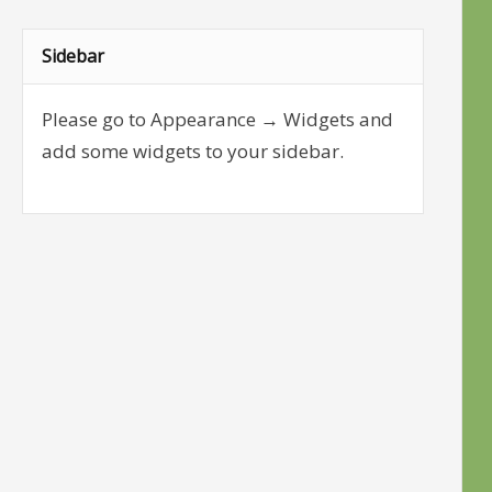
Sidebar
Please go to Appearance → Widgets and
add some widgets to your sidebar.