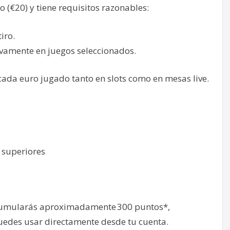
 (€20) y tiene requisitos razonables:
iro.
sivamente en juegos seleccionados.
ada euro jugado tanto en slots como en mesas live.
 superiores
 acumularás aproximadamente 300 puntos*,
puedes usar directamente desde tu cuenta.