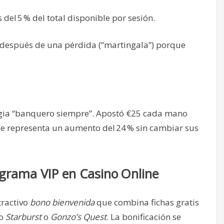
del 5 % del total disponible por sesión.
 después de una pérdida (“martingala”) porque
egia “banquero siempre”. Apostó €25 cada mano
ue representa un aumento del 24 % sin cambiar sus
ograma VIP en Casino Online
tractivo
bono bienvenida
que combina fichas gratis
mo
Starburst
o
Gonzo’s Quest
. La bonificación se