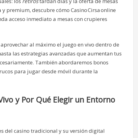
ales: los
retiros
tardan días y la oferta de mesas
da y premium, descubre cómo Casino Cirsa online
rinda acceso inmediato a mesas con crupieres
aprovechar al máximo el juego en vivo dentro de
 hasta las estrategias avanzadas que aumentan tus
nnecesariamente. También abordaremos bonos
rucos para jugar desde móvil durante la
ivo y Por Qué Elegir un Entorno
 del casino tradicional y su versión digital