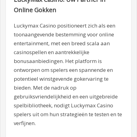
Online Gokken
Luckymax Casino positioneert zich als een
toonaangevende bestemming voor online
entertainment, met een breed scala aan
casinospellen en aantrekkelijke
bonusaanbiedingen. Het platform is
ontworpen om spelers een spannende en
potentieel winstgevende gokervaring te
bieden. Met de nadruk op
gebruiksvriendelijkheid en een uitgebreide
spelbibliotheek, nodigt Luckymax Casino
spelers uit om hun strategieën te testen en te
verfijnen.