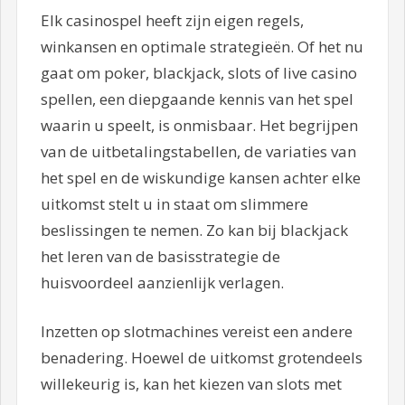
Elk casinospel heeft zijn eigen regels,
winkansen en optimale strategieën. Of het nu
gaat om poker, blackjack, slots of live casino
spellen, een diepgaande kennis van het spel
waarin u speelt, is onmisbaar. Het begrijpen
van de uitbetalingstabellen, de variaties van
het spel en de wiskundige kansen achter elke
uitkomst stelt u in staat om slimmere
beslissingen te nemen. Zo kan bij blackjack
het leren van de basisstrategie de
huisvoordeel aanzienlijk verlagen.
Inzetten op slotmachines vereist een andere
benadering. Hoewel de uitkomst grotendeels
willekeurig is, kan het kiezen van slots met