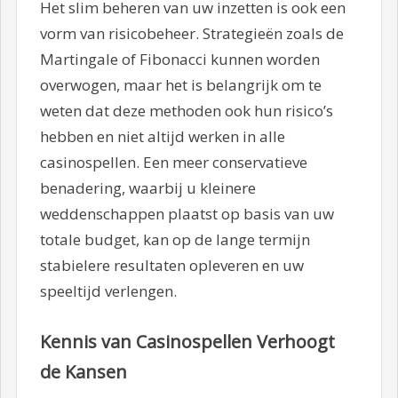
Het slim beheren van uw inzetten is ook een
vorm van risicobeheer. Strategieën zoals de
Martingale of Fibonacci kunnen worden
overwogen, maar het is belangrijk om te
weten dat deze methoden ook hun risico’s
hebben en niet altijd werken in alle
casinospellen. Een meer conservatieve
benadering, waarbij u kleinere
weddenschappen plaatst op basis van uw
totale budget, kan op de lange termijn
stabielere resultaten opleveren en uw
speeltijd verlengen.
Kennis van Casinospellen Verhoogt
de Kansen