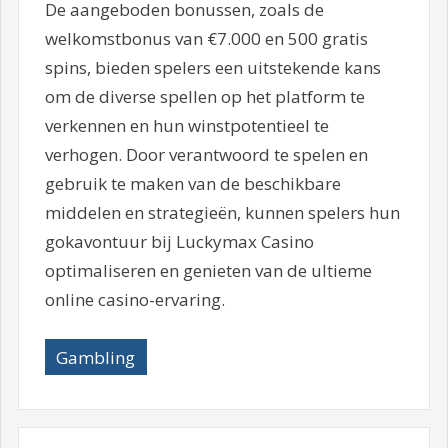
De aangeboden bonussen, zoals de
welkomstbonus van €7.000 en 500 gratis
spins, bieden spelers een uitstekende kans
om de diverse spellen op het platform te
verkennen en hun winstpotentieel te
verhogen. Door verantwoord te spelen en
gebruik te maken van de beschikbare
middelen en strategieën, kunnen spelers hun
gokavontuur bij Luckymax Casino
optimaliseren en genieten van de ultieme
online casino-ervaring.
Gambling