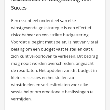
Succes
Een essentieel onderdeel van elke
winstgevende gokstrategie is een effectief
risicobeheer en een strikte budgettering.
Voordat u begint met spelen, is het van vitaal
belang om een budget vast te stellen dat u
zich kunt veroorloven te verliezen. Dit bedrag
mag nooit worden overschreden, ongeacht
de resultaten. Het opdelen van dit budget in
kleinere sessies en het stellen van
winstdoelen en verlieslimieten voor elke
sessie helpt om emotionele beslissingen te
vermijden.