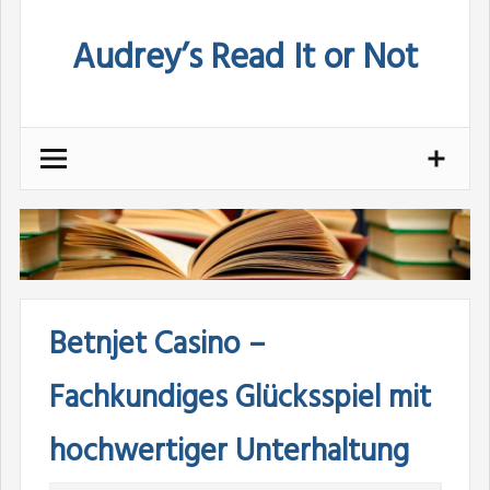
Skip
Audrey’s Read It or Not
to
content
Betnjet Casino –
Fachkundiges Glücksspiel mit
hochwertiger Unterhaltung