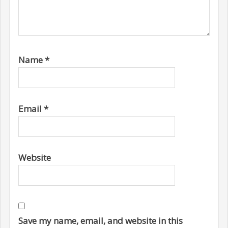
Name
*
Email
*
Website
Save my name, email, and website in this