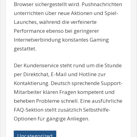
Browser sichergestellt wird. Pushnachrichten
unterrichten über neue Aktionen und Spiel-
Launches, während die verfeinerte
Performance ebenso bei geringerer
Internetverbindung konstantes Gaming
gestattet.
Der Kundenservice steht rund um die Stunde
per Direktchat, E-Mail und Hotline zur
Kontaktierung. Deutsch sprechende Support-
Mitarbeiter klären Fragen kompetent und
beheben Probleme schnell. Eine ausführliche
FAQ-Sektion stellt zusätzlich Selbsthilfe-
Optionen für gängige Anliegen.
Uncategorized