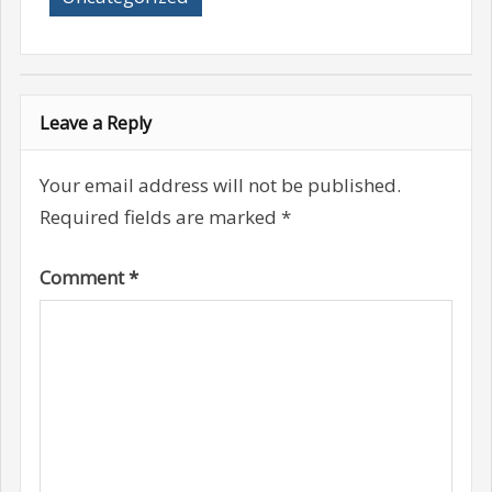
Leave a Reply
Your email address will not be published.
Required fields are marked
*
Comment
*