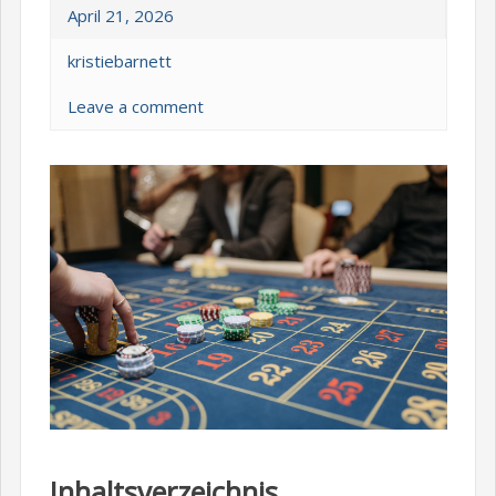
April 21, 2026
kristiebarnett
Leave a comment
Inhaltsverzeichnis