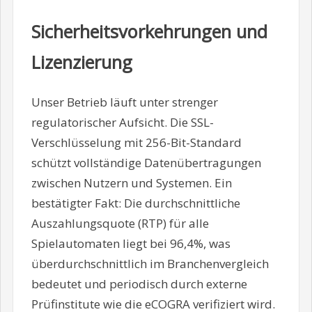
Sicherheitsvorkehrungen und
Lizenzierung
Unser Betrieb läuft unter strenger
regulatorischer Aufsicht. Die SSL-
Verschlüsselung mit 256-Bit-Standard
schützt vollständige Datenübertragungen
zwischen Nutzern und Systemen. Ein
bestätigter Fakt: Die durchschnittliche
Auszahlungsquote (RTP) für alle
Spielautomaten liegt bei 96,4%, was
überdurchschnittlich im Branchenvergleich
bedeutet und periodisch durch externe
Prüfinstitute wie die eCOGRA verifiziert wird.