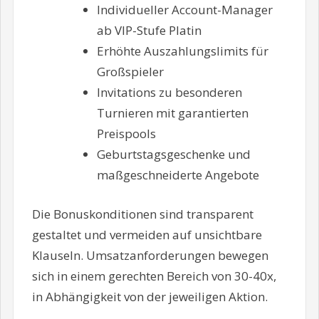
Individueller Account-Manager
ab VIP-Stufe Platin
Erhöhte Auszahlungslimits für
Großspieler
Invitations zu besonderen
Turnieren mit garantierten
Preispools
Geburtstagsgeschenke und
maßgeschneiderte Angebote
Die Bonuskonditionen sind transparent
gestaltet und vermeiden auf unsichtbare
Klauseln. Umsatzanforderungen bewegen
sich in einem gerechten Bereich von 30-40x,
in Abhängigkeit von der jeweiligen Aktion.