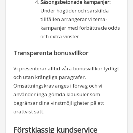
Säsongsbetonade kampanjer:
Under högtider och särskilda
tillfällen arrangerar vi tema-
kampanjer med förbättrade odds
och extra vinster
Transparenta bonusvillkor
Vi presenterar alltid våra bonusvillkor tydligt
och utan krångliga paragrafer.
Omsättningskrav anges i förväg och vi
använder inga gömda klausuler som
begränsar dina vinstmöjligheter på ett
orättvist sätt.
Förstklassig kundservice