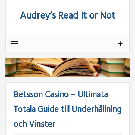
Skip
Audrey’s Read It or Not
to
content
Betsson Casino – Ultimata
Totala Guide till Underhållning
och Vinster