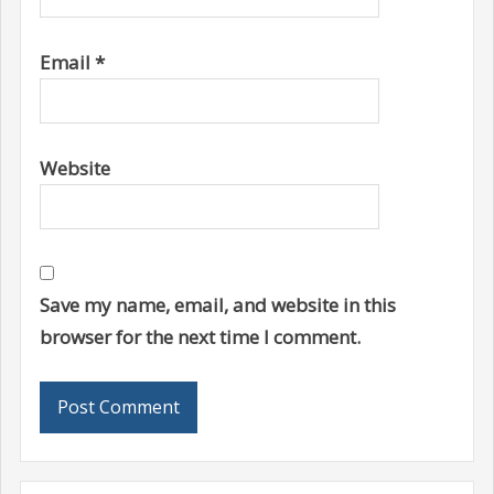
Email
*
Website
Save my name, email, and website in this
browser for the next time I comment.