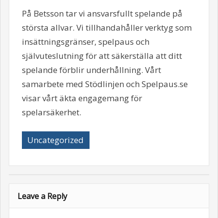
På Betsson tar vi ansvarsfullt spelande på
största allvar. Vi tillhandahåller verktyg som
insättningsgränser, spelpaus och
självuteslutning för att säkerställa att ditt
spelande förblir underhållning. Vårt
samarbete med Stödlinjen och Spelpaus.se
visar vårt äkta engagemang för
spelarsäkerhet.
Uncategorized
Leave a Reply