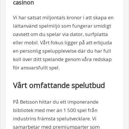
casinon
Vi har satsat miljontals kronor i att skapa en
lättanvänd spelmiljö som fungerar smidigt
oavsett om du spelar via dator, surfplatta
eller mobil. Vårt fokus ligger på att erbjuda
en personlig spelupplevelse där du har full
koll över ditt spelande genom våra redskap
för ansvarsfullt spel.
Vårt omfattande spelutbud
På Betsson hittar du ett imponerande
bibliotek med mer än 1 500 spel från
industrins främsta spelutvecklare. Vi
samarbetar med premiumparter som