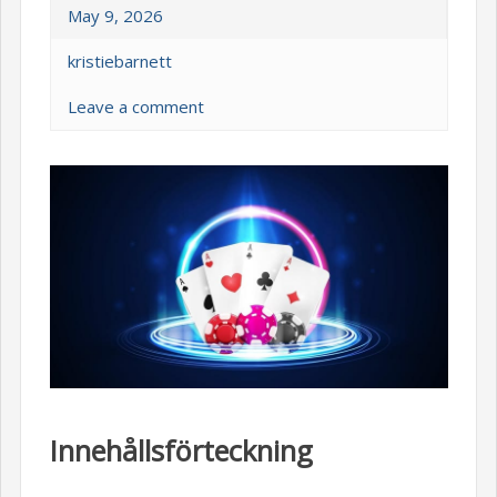
May 9, 2026
kristiebarnett
Leave a comment
Innehållsförteckning