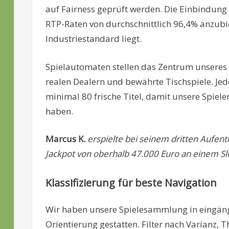
auf Fairness geprüft werden. Die Einbindung 
RTP-Raten von durchschnittlich 96,4% anzubiet
Industriestandard liegt.
Spielautomaten stellen das Zentrum unseres A
realen Dealern und bewährte Tischspiele. J
minimal 80 frische Titel, damit unsere Spiele
haben.
Marcus K.
erspielte bei seinem dritten Aufent
Jackpot von oberhalb 47.000 Euro an einem Slo
Klassifizierung für beste Navigation
Wir haben unsere Spielesammlung in eingängig
Orientierung gestatten. Filter nach Varianz