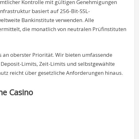
 amtlicher Kontrolle mit gültigen Genehmigungen
frastruktur basiert auf 256-Bit-SSL-
eltweite Bankinstitute verwenden. Alle
rmittelt, die monatlich von neutralen Prüfinstituten
s an oberster Priorität. Wir bieten umfassende
 Deposit-Limits, Zeit-Limits und selbstgewählte
tz reicht über gesetzliche Anforderungen hinaus.
ne Casino