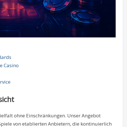
dards
e Casino
rvice
icht
ielfalt ohne Einschränkungen. Unser Angebot
iele von etablierten Anbietern, die kontinuierlich