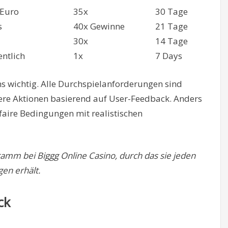
 Euro
35x
30 Tage
s
40x Gewinne
21 Tage
30x
14 Tage
ntlich
1x
7 Days
ns wichtig. Alle Durchspielanforderungen sind
ere Aktionen basierend auf User-Feedback. Anders
faire Bedingungen mit realistischen
mm bei Biggg Online Casino, durch das sie jeden
en erhält.
ck