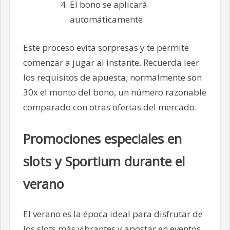
El bono se aplicará
automáticamente
Este proceso evita sorpresas y te permite
comenzar a jugar al instante. Recuerda leer
los requisitos de apuesta; normalmente son
30x el monto del bono, un número razonable
comparado con otras ofertas del mercado.
Promociones especiales en
slots y Sportium durante el
verano
El verano es la época ideal para disfrutar de
los slots más vibrantes y apostar en eventos