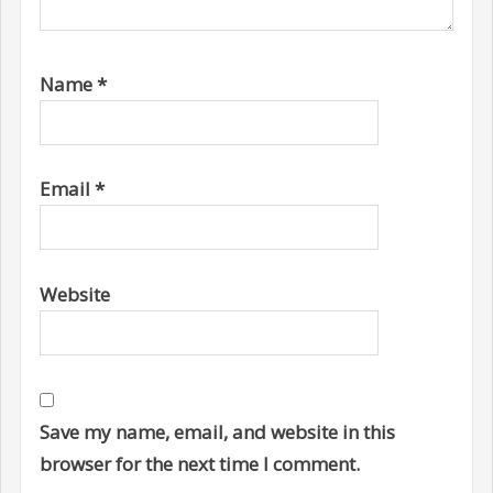
Name
*
Email
*
Website
Save my name, email, and website in this
browser for the next time I comment.