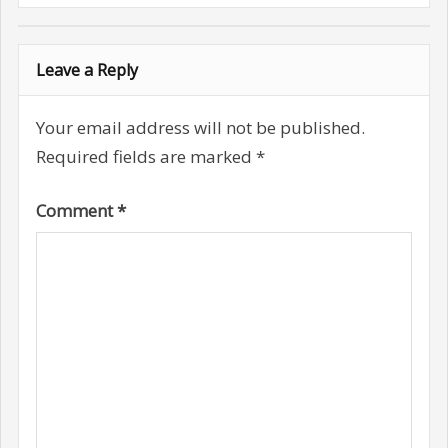
Leave a Reply
Your email address will not be published.
Required fields are marked
*
Comment
*