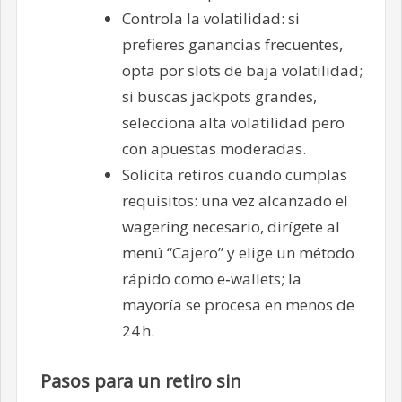
Controla la volatilidad: si
prefieres ganancias frecuentes,
opta por slots de baja volatilidad;
si buscas jackpots grandes,
selecciona alta volatilidad pero
con apuestas moderadas.
Solicita retiros cuando cumplas
requisitos: una vez alcanzado el
wagering necesario, dirígete al
menú “Cajero” y elige un método
rápido como e‑wallets; la
mayoría se procesa en menos de
24 h.
Pasos para un retiro sin