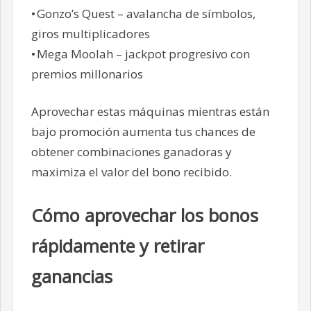
• Gonzo’s Quest – avalancha de símbolos,
giros multiplicadores
• Mega Moolah – jackpot progresivo con
premios millonarios
Aprovechar estas máquinas mientras están
bajo promoción aumenta tus chances de
obtener combinaciones ganadoras y
maximiza el valor del bono recibido.
Cómo aprovechar los bonos
rápidamente y retirar
ganancias