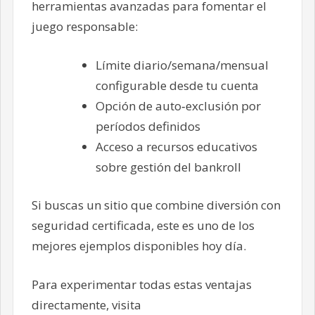
herramientas avanzadas para fomentar el
juego responsable:
Límite diario/semana/mensual
configurable desde tu cuenta
Opción de auto‑exclusión por
períodos definidos
Acceso a recursos educativos
sobre gestión del bankroll
Si buscas un sitio que combine diversión con
seguridad certificada, este es uno de los
mejores ejemplos disponibles hoy día.
Para experimentar todas estas ventajas
directamente, visita