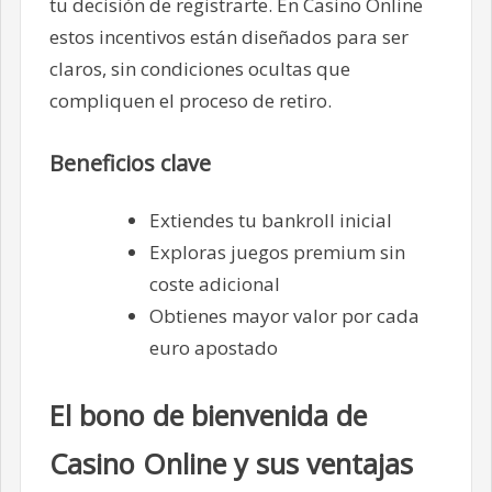
tu decisión de registrarte. En Casino Online
estos incentivos están diseñados para ser
claros, sin condiciones ocultas que
compliquen el proceso de retiro.
Beneficios clave
Extiendes tu bankroll inicial
Exploras juegos premium sin
coste adicional
Obtienes mayor valor por cada
euro apostado
El bono de bienvenida de
Casino Online y sus ventajas