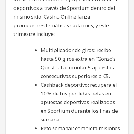
deportivos a través de Sportium dentro del
mismo sitio. Casino Online lanza
promociones temáticas cada mes, y este
trimestre incluye:
Multiplicador de giros: recibe
hasta 50 giros extra en “Gonzo’s
Quest” al acumular 5 apuestas
consecutivas superiores a €5.
Cashback deportivo: recupera el
10 % de tus pérdidas netas en
apuestas deportivas realizadas
en Sportium durante los fines de
semana.
Reto semanal: completa misiones