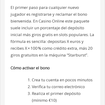
El primer paso para cualquier nuevo
jugador es registrarse y reclamar el bono
bienvenida. En Casino Online este paquete
suele incluir un porcentaje del depósito
inicial más giros gratis en slots populares. La
fórmula es sencilla: depositas X euros y
recibes X × 100 % como crédito extra, más 20
giros gratuitos en la máquina “Starburst”.
Cómo activar el bono
Crea tu cuenta en pocos minutos
Verifica tu correo electrónico
Realiza el primer depósito
(mínimo €10)