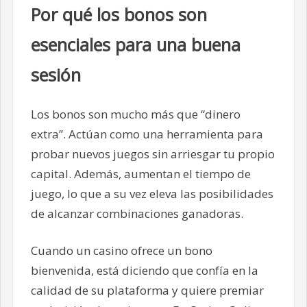
Por qué los bonos son
esenciales para una buena
sesión
Los bonos son mucho más que “dinero
extra”. Actúan como una herramienta para
probar nuevos juegos sin arriesgar tu propio
capital. Además, aumentan el tiempo de
juego, lo que a su vez eleva las posibilidades
de alcanzar combinaciones ganadoras.
Cuando un casino ofrece un bono
bienvenida, está diciendo que confía en la
calidad de su plataforma y quiere premiar