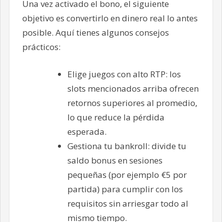
Una vez activado el bono, el siguiente
objetivo es convertirlo en dinero real lo antes
posible. Aquí tienes algunos consejos
prácticos:
Elige juegos con alto RTP: los
slots mencionados arriba ofrecen
retornos superiores al promedio,
lo que reduce la pérdida
esperada.
Gestiona tu bankroll: divide tu
saldo bonus en sesiones
pequeñas (por ejemplo €5 por
partida) para cumplir con los
requisitos sin arriesgar todo al
mismo tiempo.