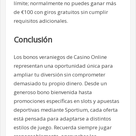
límite; normalmente no puedes ganar más
de €100 con giros gratuitos sin cumplir
requisitos adicionales.
Conclusión
Los bonos veraniegos de Casino Online
representan una oportunidad única para
ampliar tu diversión sin comprometer
demasiado tu propio dinero. Desde un
generoso bono bienvenida hasta
promociones específicas en slots y apuestas
deportivas mediante Sportium, cada oferta
está pensada para adaptarse a distintos
estilos de juego. Recuerda siempre jugar