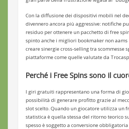
Con la diffusione dei dispositivi mobili nel 
divennero ancora più aggressive: notifiche 
residuo per ottenere un pacchetto di free sp
spinto anche i migliori bookmaker non aams ad
creare sinergie cross‑selling tra scommesse sp
piattaforme come quelle valutate da Trocasp
Perché i Free Spins sono il cuor
I giri gratuiti rappresentano una forma di gio
possibilità di generare profitto grazie al me
slot scelto. Quando un giocatore utilizza un f
statistica è quella stessa del ritorno teorico 
spesso è soggetto a conversione obbligatoria p