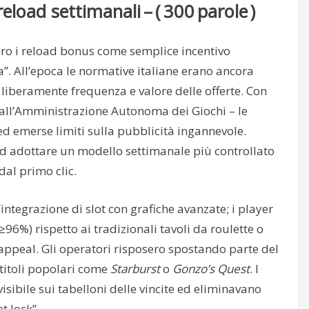
eload settimanali – ( 300 parole )
sero i reload bonus come semplice incentivo
ra”. All’epoca le normative italiane erano ancora
 liberamente frequenza e valore delle offerte. Con
 dall’Amministrazione Autonoma dei Giochi – le
ed emerse limiti sulla pubblicità ingannevole.
ad adottare un modello settimanale più controllato
dal primo clic.
ntegrazione di slot con grafiche avanzate; i player
≥96%) rispetto ai tradizionali tavoli da roulette o
 appeal. Gli operatori risposero spostando parte del
u titoli popolari come
Starburst
o
Gonzo’s Quest
. I
isibile sui tabelloni delle vincite ed eliminavano
t lock”.