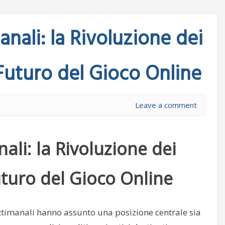
nali: la Rivoluzione dei
l Futuro del Gioco Online
Leave a comment
li: la Rivoluzione dei
Futuro del Gioco Online
timanali hanno assunto una posizione centrale sia