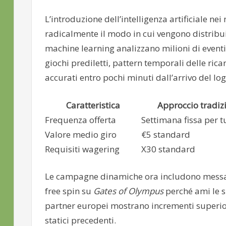
L’introduzione dell’intelligenza artificiale n
radicalmente il modo in cui vengono distribuit
machine learning analizzano milioni di eventi 
giochi prediletti, pattern temporali delle ri
accurati entro pochi minuti dall’arrivo del log
Caratteristica
Approccio tradiz
Frequenza offerta
Settimana fissa per tu
Valore medio giro
€5 standard
Requisiti wagering
X30 standard
Le campagne dinamiche ora includono messaggi
free spin su
Gates of Olympus
perché ami le slo
partner europei mostrano incrementi superiori
statici precedenti.