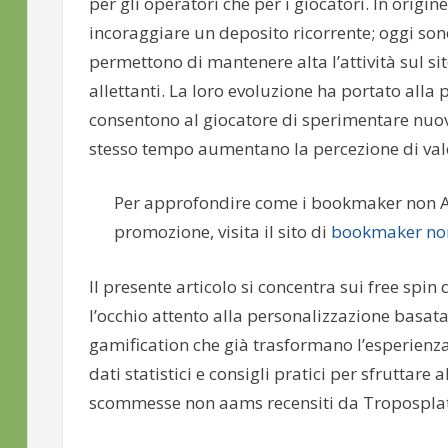
per gli operatori che per i giocatori. In origin
incoraggiare un deposito ricorrente; oggi sono
permettono di mantenere alta l’attività sul sito
allettanti. La loro evoluzione ha portato alla
consentono al giocatore di sperimentare nuovi 
stesso tempo aumentano la percezione di val
Per approfondire come i bookmaker non 
promozione, visita il sito di
bookmaker no
Il presente articolo si concentra sui free spi
l’occhio attento alla personalizzazione basata 
gamification che già trasformano l’esperienza 
dati statistici e consigli pratici per sfruttare 
scommesse non aams recensiti da Tropospla