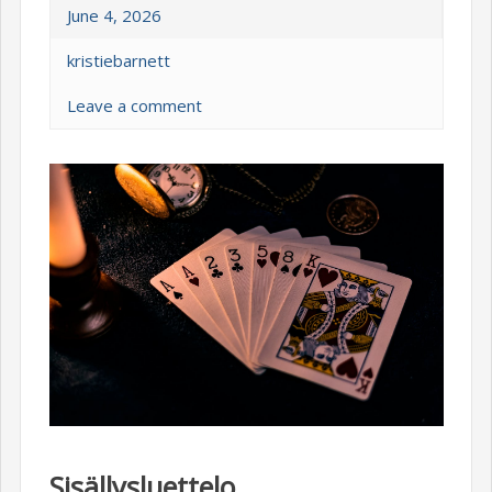
June 4, 2026
kristiebarnett
Leave a comment
Sisällysluettelo