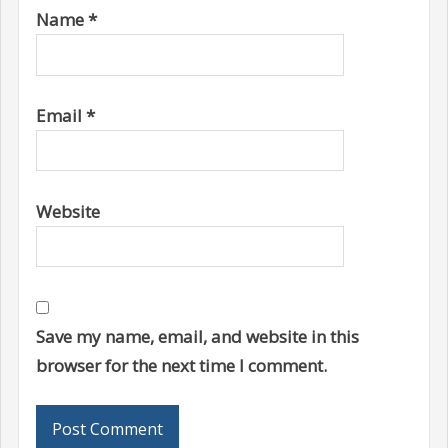
Name
*
Email
*
Website
Save my name, email, and website in this
browser for the next time I comment.