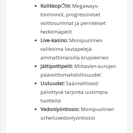
Kolikkopेlit:
Megaways-
toiminnot, progressiiviset
voittosummat ja perinteiset
hedelmäpelit
Live-kasino:
Monipuolinen
valikoima lautapelejä
ammattimaisilla krupieerien
Jättipottipelit:
Mittavien eurojen
päävoittomahdollisuudet
Uutuudet:
Säännöllisesti
päivittyvä tarjonta uusimpia
tuotteita
Vedonlyöntiosio:
Monipuolinen
urheiluvedonlyöntiosio