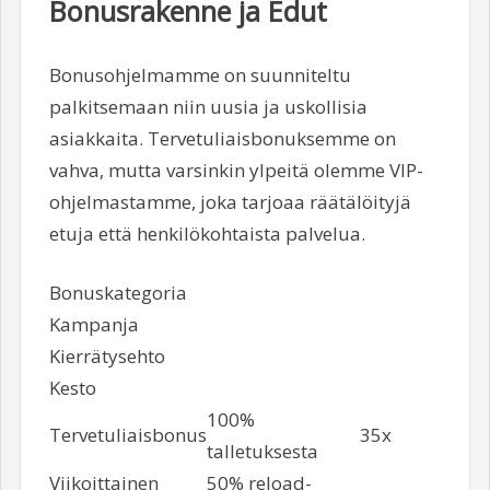
Bonusrakenne ja Edut
Bonusohjelmamme on suunniteltu
palkitsemaan niin uusia ja uskollisia
asiakkaita. Tervetuliaisbonuksemme on
vahva, mutta varsinkin ylpeitä olemme VIP-
ohjelmastamme, joka tarjoaa räätälöityjä
etuja että henkilökohtaista palvelua.
Bonuskategoria
Kampanja
Kierrätysehto
Kesto
100%
Tervetuliaisbonus
35x
talletuksesta
Viikoittainen
50% reload-