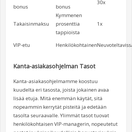
30x
bonus
bonus
Kymmenen
Takaisinmaksu
prosenttia
1x
tappioista
VIP-etu
Henkilökohtainen
Neuvoteltaviss
Kanta-asiakasohjelman Tasot
Kanta-asiakasohjelmamme koostuu
kuudelta eri tasosta, joista jokainen avaa
lisää etuja. Mitä enemmän käytät, sitä
nopeammin kerrytät pisteitä ja edetään
tasolta seuraavalle. Ylimmät tasot tuovat
henkilökohtaisen VIP-managerin, nopeutetut