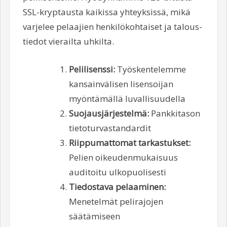
SSL-kryptausta kaikissa yhteyksissä, mikä
varjelee pelaajien henkilökohtaiset ja talous-
tiedot vierailta uhkilta.
Pelilisenssi:
Työskentelemme
kansainvälisen lisensoijan
myöntämällä luvallisuudella
Suojausjärjestelmä:
Pankkitason
tietoturvastandardit
Riippumattomat tarkastukset:
Pelien oikeudenmukaisuus
auditoitu ulkopuolisesti
Tiedostava pelaaminen:
Menetelmät pelirajojen
säätämiseen