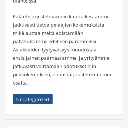
tilanteissa.
Palautejärjestelmämme kautta keräämme
jatkuvasti tietoa pelaajien kokemuksista,
mikä auttaa meitä edistämään
palveluitamme edelleen paremmiksi.
Asiakkaiden tyytyväisyys muodostaa
ensisijainen päämäärämme, ja yrityämme
jatkuvasti voittamaan odotukset niin
pelikokemuksen, bonustarjousten kuin tuen
osalta.
Uncategorized