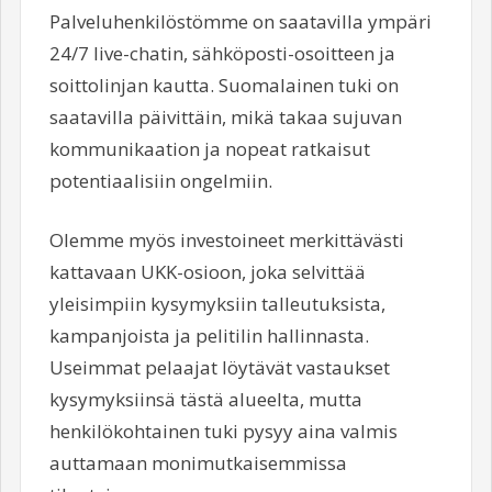
Palveluhenkilöstömme on saatavilla ympäri
24/7 live-chatin, sähköposti-osoitteen ja
soittolinjan kautta. Suomalainen tuki on
saatavilla päivittäin, mikä takaa sujuvan
kommunikaation ja nopeat ratkaisut
potentiaalisiin ongelmiin.
Olemme myös investoineet merkittävästi
kattavaan UKK-osioon, joka selvittää
yleisimpiin kysymyksiin talleutuksista,
kampanjoista ja pelitilin hallinnasta.
Useimmat pelaajat löytävät vastaukset
kysymyksiinsä tästä alueelta, mutta
henkilökohtainen tuki pysyy aina valmis
auttamaan monimutkaisemmissa