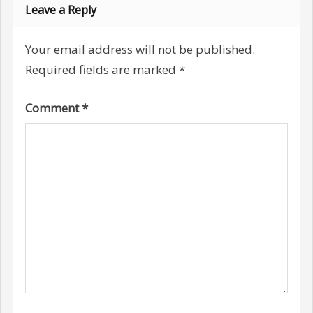
Leave a Reply
Your email address will not be published.
Required fields are marked
*
Comment
*