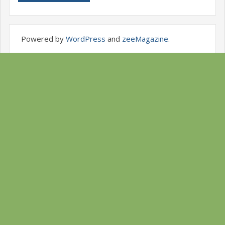
Powered by
WordPress
and
zeeMagazine
.