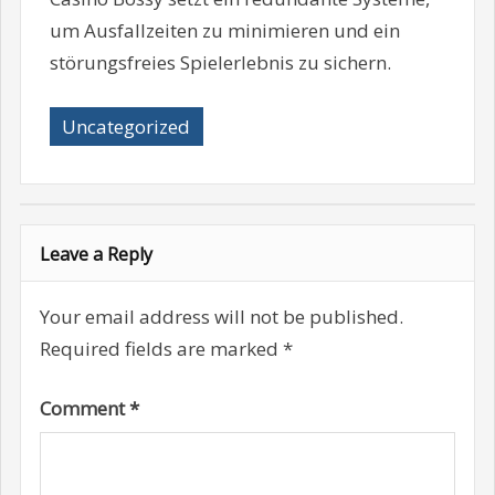
um Ausfallzeiten zu minimieren und ein
störungsfreies Spielerlebnis zu sichern.
Uncategorized
Leave a Reply
Your email address will not be published.
Required fields are marked
*
Comment
*