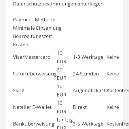
Datenschutzbestimmungen unterliegen.
Payment-Methode
Minimale Einzahlung
Bearbeitungszeit
Kosten
10
Visa/Mastercard
1-3 Werktage
Keine
EUR
20
Sofortüberweisung
24 Stunden
Keine
EUR
10
Skrill
Augenblicklich
Kostenfre
EUR
10
Neteller E-Wallet
Direkt
Keine
EUR
fünfzig
Banküberweisung
3-5 Werktage
Kostenfre
EUR