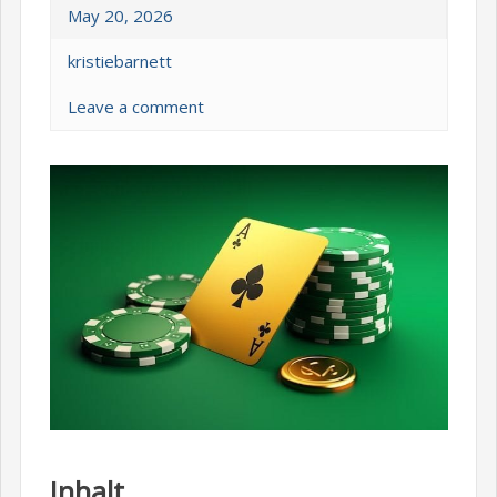
May 20, 2026
kristiebarnett
Leave a comment
Inhalt