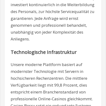
investiert kontinuierlich in die Weiterbildung
des Personals, zur höchste Servicequalität zu
garantieren. Jede Anfrage wird ernst
genommen und professionell behandelt,
unabhängig von jeder Komplexität des
Anliegens.
Technologische Infrastruktur
Unsere moderne Plattform basiert auf
modernster Technologie mit Servern in
hochsicheren Rechenzentren. Die mittlere
Verfügbarkeit liegt mit 99,8 Prozent, dies
entspricht einem Branchenstandard von
professionelle Online-Casinos gleichkommt.
Casino Bossy setzt ein redundante Systeme,