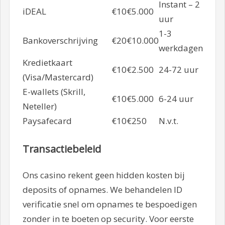
Instant – 2
iDEAL
€10
€5.000
uur
1-3
Bankoverschrijving
€20
€10.000
werkdagen
Kredietkaart
€10
€2.500
24-72 uur
(Visa/Mastercard)
E-wallets (Skrill,
€10
€5.000
6-24 uur
Neteller)
Paysafecard
€10
€250
N.v.t.
Transactiebeleid
Ons casino rekent geen hidden kosten bij
deposits of opnames. We behandelen ID
verificatie snel om opnames te bespoedigen
zonder in te boeten op security. Voor eerste