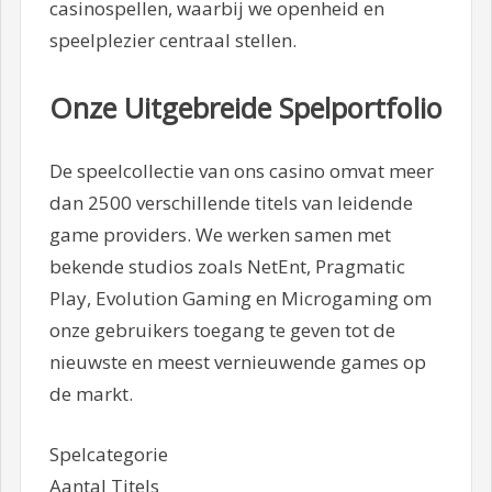
casinospellen, waarbij we openheid en
speelplezier centraal stellen.
Onze Uitgebreide Spelportfolio
De speelcollectie van ons casino omvat meer
dan 2500 verschillende titels van leidende
game providers. We werken samen met
bekende studios zoals NetEnt, Pragmatic
Play, Evolution Gaming en Microgaming om
onze gebruikers toegang te geven tot de
nieuwste en meest vernieuwende games op
de markt.
Spelcategorie
Aantal Titels