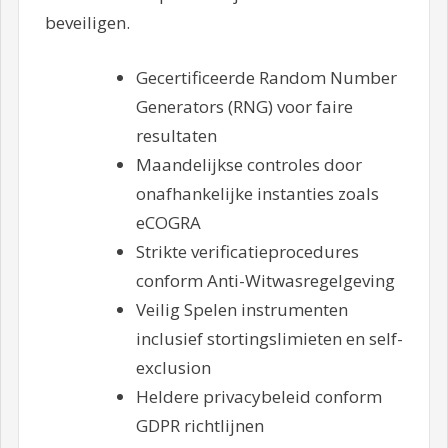
beveiligen.
Gecertificeerde Random Number
Generators (RNG) voor faire
resultaten
Maandelijkse controles door
onafhankelijke instanties zoals
eCOGRA
Strikte verificatieprocedures
conform Anti-Witwasregelgeving
Veilig Spelen instrumenten
inclusief stortingslimieten en self-
exclusion
Heldere privacybeleid conform
GDPR richtlijnen