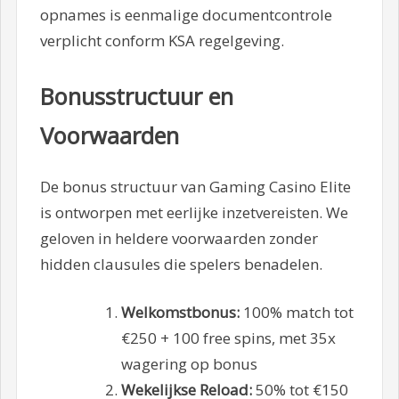
opnames is eenmalige documentcontrole
verplicht conform KSA regelgeving.
Bonusstructuur en
Voorwaarden
De bonus structuur van Gaming Casino Elite
is ontworpen met eerlijke inzetvereisten. We
geloven in heldere voorwaarden zonder
hidden clausules die spelers benadelen.
Welkomstbonus:
100% match tot
€250 + 100 free spins, met 35x
wagering op bonus
Wekelijkse Reload:
50% tot €150