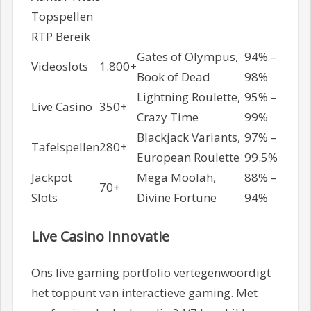
Topspellen
RTP Bereik
Gates of Olympus,
94% –
Videoslots
1.800+
Book of Dead
98%
Lightning Roulette,
95% –
Live Casino
350+
Crazy Time
99%
Blackjack Variants,
97% –
Tafelspellen
280+
European Roulette
99.5%
Jackpot
Mega Moolah,
88% –
70+
Slots
Divine Fortune
94%
Live Casino Innovatie
Ons live gaming portfolio vertegenwoordigt
het toppunt van interactieve gaming. Met