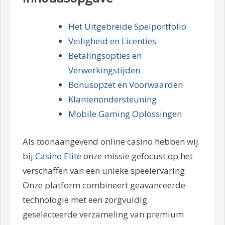
Het Uitgebreide Spelportfolio
Veiligheid en Licenties
Betalingsopties en
Verwerkingstijden
Bonusopzet en Voorwaarden
Klantenondersteuning
Mobile Gaming Oplossingen
Als toonaangevend online casino hebben wij
bij
Casino Elite
onze missie gefocust op het
verschaffen van een unieke speelervaring.
Onze platform combineert geavanceerde
technologie met een zorgvuldig
geselecteerde verzameling van premium