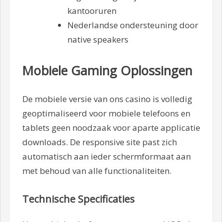
kantooruren
Nederlandse ondersteuning door
native speakers
Mobiele Gaming Oplossingen
De mobiele versie van ons casino is volledig
geoptimaliseerd voor mobiele telefoons en
tablets geen noodzaak voor aparte applicatie
downloads. De responsive site past zich
automatisch aan ieder schermformaat aan
met behoud van alle functionaliteiten.
Technische Specificaties