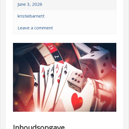
June 3, 2026
kristiebarnett
Leave a comment
Inhoudsopgave