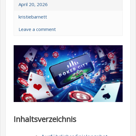
April 20, 2026
kristiebarnett
Leave a comment
Inhaltsverzeichnis