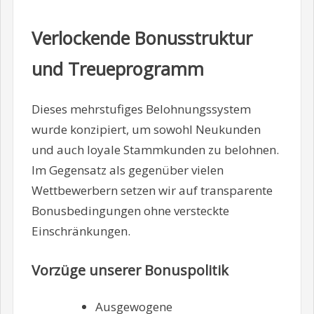
Verlockende Bonusstruktur
und Treueprogramm
Dieses mehrstufiges Belohnungssystem
wurde konzipiert, um sowohl Neukunden
und auch loyale Stammkunden zu belohnen.
Im Gegensatz als gegenüber vielen
Wettbewerbern setzen wir auf transparente
Bonusbedingungen ohne versteckte
Einschränkungen.
Vorzüge unserer Bonuspolitik
Ausgewogene