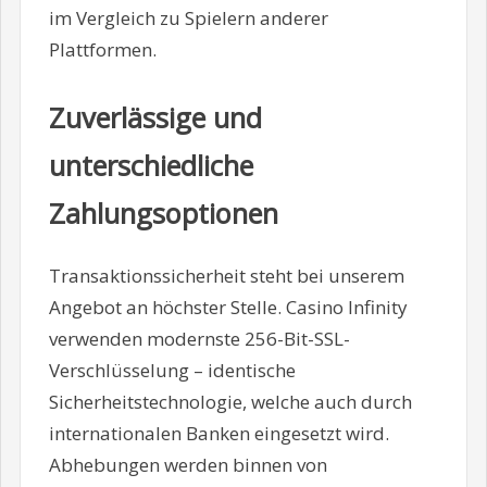
im Vergleich zu Spielern anderer
Plattformen.
Zuverlässige und
unterschiedliche
Zahlungsoptionen
Transaktionssicherheit steht bei unserem
Angebot an höchster Stelle. Casino Infinity
verwenden modernste 256-Bit-SSL-
Verschlüsselung – identische
Sicherheitstechnologie, welche auch durch
internationalen Banken eingesetzt wird.
Abhebungen werden binnen von