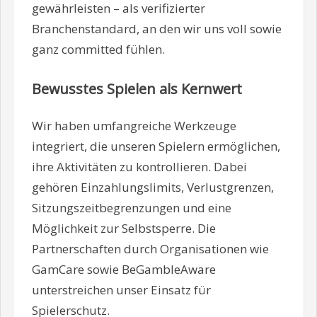
gewährleisten – als verifizierter
Branchenstandard, an den wir uns voll sowie
ganz committed fühlen.
Bewusstes Spielen als Kernwert
Wir haben umfangreiche Werkzeuge
integriert, die unseren Spielern ermöglichen,
ihre Aktivitäten zu kontrollieren. Dabei
gehören Einzahlungslimits, Verlustgrenzen,
Sitzungszeitbegrenzungen und eine
Möglichkeit zur Selbstsperre. Die
Partnerschaften durch Organisationen wie
GamCare sowie BeGambleAware
unterstreichen unser Einsatz für
Spielerschutz.