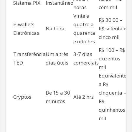
Sistema PIX
Instantâneo
horas
cem mil
Vinte e
R$ 30,00 –
E-wallets
quatro a
Na hora
R$ setenta e
Eletrônicas
quarenta
cinco mil
e oito hrs
R$ 100 – R$
Transferência
Um a três
3-7 dias
duzentos
TED
dias úteis
comerciais
mil
Equivalente
a R$
De 15 a 30
cinquenta –
Cryptos
Até 2 hrs
minutos
R$
quinhentos
mil