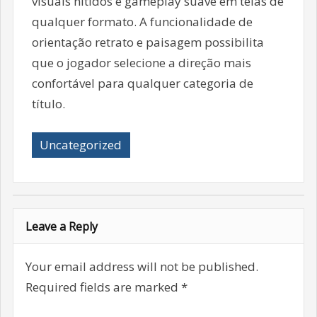
visuais nítidos e gameplay suave em telas de
qualquer formato. A funcionalidade de
orientação retrato e paisagem possibilita
que o jogador selecione a direção mais
confortável para qualquer categoria de
título.
Uncategorized
Leave a Reply
Your email address will not be published.
Required fields are marked
*