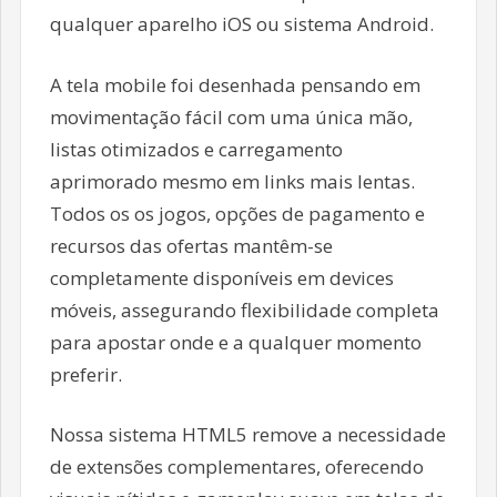
qualquer aparelho iOS ou sistema Android.
A tela mobile foi desenhada pensando em
movimentação fácil com uma única mão,
listas otimizados e carregamento
aprimorado mesmo em links mais lentas.
Todos os os jogos, opções de pagamento e
recursos das ofertas mantêm-se
completamente disponíveis em devices
móveis, assegurando flexibilidade completa
para apostar onde e a qualquer momento
preferir.
Nossa sistema HTML5 remove a necessidade
de extensões complementares, oferecendo