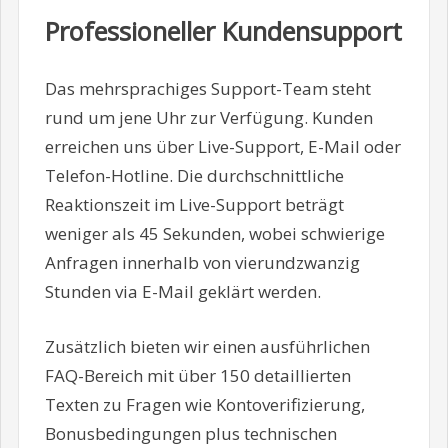
Professioneller Kundensupport
Das mehrsprachiges Support-Team steht
rund um jene Uhr zur Verfügung. Kunden
erreichen uns über Live-Support, E-Mail oder
Telefon-Hotline. Die durchschnittliche
Reaktionszeit im Live-Support beträgt
weniger als 45 Sekunden, wobei schwierige
Anfragen innerhalb von vierundzwanzig
Stunden via E-Mail geklärt werden.
Zusätzlich bieten wir einen ausführlichen
FAQ-Bereich mit über 150 detaillierten
Texten zu Fragen wie Kontoverifizierung,
Bonusbedingungen plus technischen