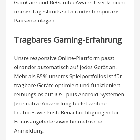
GamCare und BeGambleAware. User können
immer Tageslimits setzen oder temporäre
Pausen einlegen.
Tragbares Gaming-Erfahrung
Unsre responsive Online-Plattform passt
einander automatisch auf jedes Gerät an.
Mehr als 85% unseres Spielportfolios ist für
tragbare Geräte optimiert und funktioniert
reibungslos auf iOS- plus Android-Systemen.
Jene native Anwendung bietet weitere
Features wie Push-Benachrichtigungen für
Bonusangebote sowie biometrische
Anmeldung.