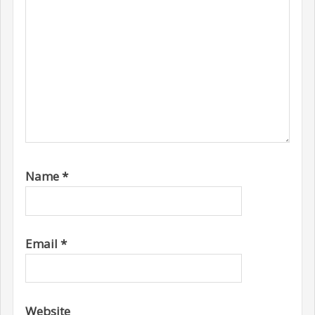
Name
*
Email
*
Website