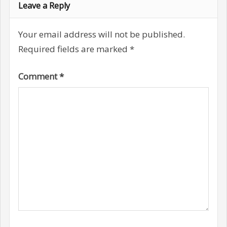
Leave a Reply
Your email address will not be published.
Required fields are marked
*
Comment
*