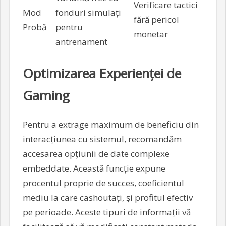
Verificare tactici
Mod
fonduri simulați
fără pericol
Probă
pentru
monetar
antrenament
Optimizarea Experienței de
Gaming
Pentru a extrage maximum de beneficiu din
interacțiunea cu sistemul, recomandăm
accesarea opțiunii de date complexe
embeddate. Această funcție expune
procentul proprie de succes, coeficientul
mediu la care cashoutați, și profitul efectiv
pe perioade. Aceste tipuri de informații vă