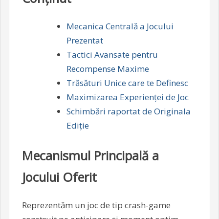
Mecanica Centrală a Jocului
Prezentat
Tactici Avansate pentru
Recompense Maxime
Trăsături Unice care te Definesc
Maximizarea Experienței de Joc
Schimbări raportat de Originala
Ediție
Mecanismul Principală a
Jocului Oferit
Reprezentăm un joc de tip crash-game