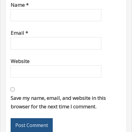
Name
*
Email
*
Website
Save my name, email, and website in this
browser for the next time I comment.