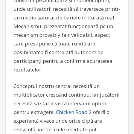
construit pe anticipare și moment optim,
unde utilizatorii necesită să traverseze printr-
un mediu saturat de bariere în durată real.
Mecanismul prezentat funcționează pe un
mecanism provably fair validabil, aspect
care presupune că toate rundă are
posibilitatea fi controlată autonom de
participanți pentru a confirma acuratețea
rezultatelor.
Conceptul nostru central necesită un
multiplicator crescând continuu, iar jucătorii
necesită să stabilească intervalul optim
pentru extragere.
Chicken Road 2
oferă o
experiență vivace unde orice clipă are
relevanță, iar deciziile imediate pot