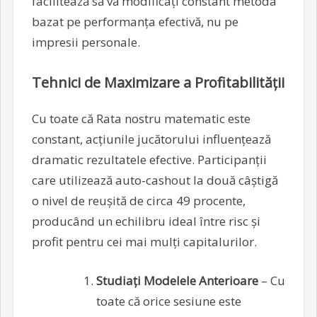
facilitează să vă modificați constant metoda
bazat pe performanța efectivă, nu pe
impresii personale.
Tehnici de Maximizare a Profitabilității
Cu toate că Rata nostru matematic este
constant, acțiunile jucătorului influențează
dramatic rezultatele efective. Participanții
care utilizează auto-cashout la două câștigă
o nivel de reușită de circa 49 procente,
producând un echilibru ideal între risc și
profit pentru cei mai mulți capitalurilor.
Studiați Modelele Anterioare
– Cu
toate că orice sesiune este