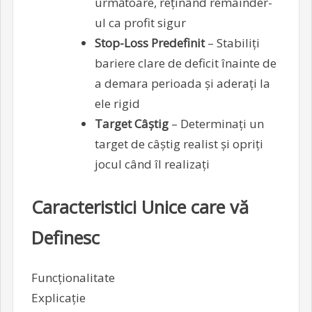
următoare, reținând remainder-
ul ca profit sigur
Stop-Loss Predefinit
– Stabiliți
bariere clare de deficit înainte de
a demara perioada și aderați la
ele rigid
Target Câștig
– Determinați un
target de câștig realist și opriți
jocul când îl realizați
Caracteristici Unice care vă
Definesc
Funcționalitate
Explicație